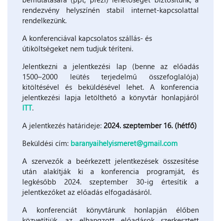
rendezvény helyszínén stabil internet-kapcsolattal
rendelkezünk.
A konferenciával kapcsolatos szállás- és
útiköltségeket nem tudjuk téríteni.
Jelentkezni a jelentkezési lap (benne az előadás
1500–2000 leütés terjedelmű összefoglalója)
kitöltésével és beküldésével lehet. A konferencia
jelentkezési lapja letölthető a könyvtár honlapjáról
ITT
.
A jelentkezés határideje:
2024. szeptember 16. (hétfő)
Beküldési cím:
baranyaihelyismeret@gmail.com
A szervezők a beérkezett jelentkezések összesítése
után alakítják ki a konferencia programját, és
legkésőbb 2024. szeptember 30-ig értesítik a
jelentkezőket az előadás elfogadásáról.
A konferenciát könyvtárunk honlapján élőben
közvetítjük, az elhangzott előadások szerkesztett