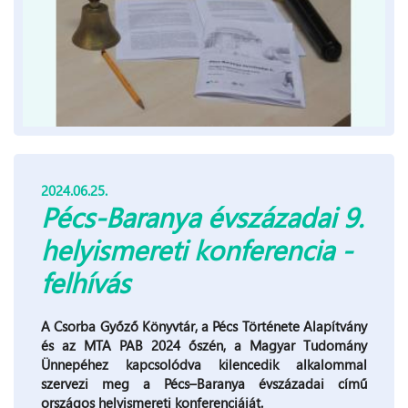
2024.06.25.
Pécs-Baranya évszázadai 9.
helyismereti konferencia -
felhívás
A Csorba Győző Könyvtár, a Pécs Története Alapítvány
és az MTA PAB 2024 őszén, a Magyar Tudomány
Ünnepéhez kapcsolódva kilencedik alkalommal
szervezi meg a Pécs–Baranya évszázadai című
országos helyismereti konferenciáját.