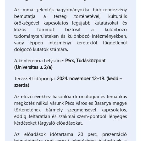
Az immár jelentős hagyományokkal bíró rendezvény
bemutatja a térség történetével, kulturális
örökségével kapcsolatos legújabb kutatásokat és
közös fórumot biztosít a különböző
tudományterületeken és különböző intézményekben,
vagy éppen intézményi keretektől függetlenül
dolgozó kutatók számára.
A konferencia helyszíne:
Pécs, Tudásközpont
(Universitas u. 2/a)
Tervezett időpontja:
2024. november 12–13. (kedd –
szerda)
Az előző évekhez hasonlóan kronológiai és tematikus
megkötés nélkül várunk Pécs város és Baranya megye
történetének bármely szegmensével kapcsolatos,
eddig feltáratlan és szakmai szem-pontból lényeges
kérdéseket tárgyaló előadásokat.
Az előadások időtartama 20 perc, prezentáció
bemutatására (ppt, prezi) lehetőséget biztosítunk, a