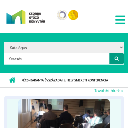
Ugrás a tartalomra
Search
Option:
Keresés űrlap
PÉCS–BARANYA ÉVSZÁZADAI 5. HELYISMERETI KONFERENCIA
További hírek >