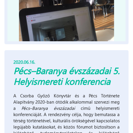
2020.06.16.
Pécs–Baranya évszázadai 5.
Helyismereti konferencia
A Csorba Győző Könyvtár és a Pécs Története
Alapítvány 2020-ban ötödik alkalommal szervezi meg
a
Pécs–Baranya évszázadai
című helyismereti
konferenciáját. A rendezvény célja, hogy bemutassa a
térség történetével, kulturális örökségével kapcsolatos
legújabb kutatásokat, és közös fórumot biztosítson a