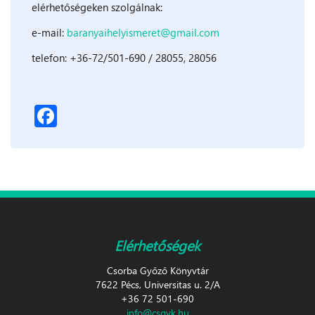
elérhetőségeken szolgálnak:
e-mail:
baranyaihelyismeret@gmail.com
telefon: +36-72/501-690 / 28055, 28056
Facebook
Elérhetőségek
Csorba Győző Könyvtár
7622 Pécs, Universitas u. 2/A
+36 72 501-690
info@csgyk.hu