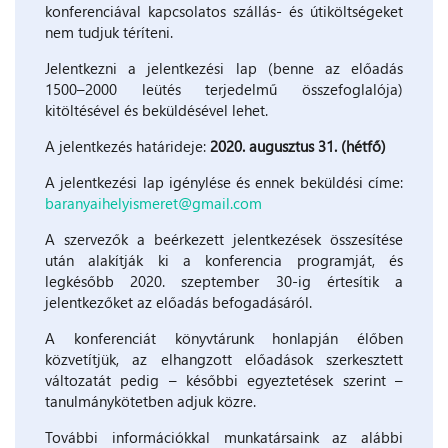
konferenciával kapcsolatos szállás- és útiköltségeket
nem tudjuk téríteni.
Jelentkezni a jelentkezési lap (benne az előadás
1500–2000 leütés terjedelmű összefoglalója)
kitöltésével és beküldésével lehet.
A jelentkezés határideje:
2020. augusztus 31. (hétfő)
A jelentkezési lap igénylése és ennek beküldési címe:
baranyaihelyismeret@gmail.com
A szervezők a beérkezett jelentkezések összesítése
után alakítják ki a konferencia programját, és
legkésőbb 2020. szeptember 30-ig értesítik a
jelentkezőket az előadás befogadásáról.
A konferenciát könyvtárunk honlapján élőben
közvetítjük, az elhangzott előadások szerkesztett
változatát pedig – későbbi egyeztetések szerint –
tanulmánykötetben adjuk közre.
További információkkal munkatársaink az alábbi