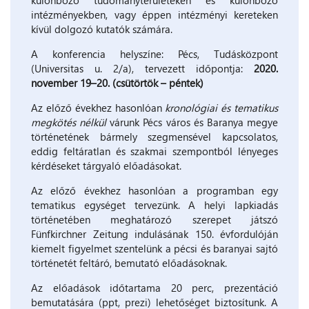
különböző tudományterületeken és különböző
intézményekben, vagy éppen intézményi kereteken
kívül dolgozó kutatók számára.
A konferencia helyszíne: Pécs, Tudásközpont
(Universitas u. 2/a), tervezett időpontja:
2020.
november 19–20. (csütörtök – péntek)
Az előző évekhez hasonlóan
kronológiai és tematikus
megkötés nélkül
várunk
Pécs város és Baranya megye
történetének bármely szegmensével kapcsolatos,
eddig feltáratlan és szakmai szempontból lényeges
kérdéseket tárgyaló előadásokat.
Az előző évekhez hasonlóan a programban egy
tematikus egységet tervezünk. A helyi lapkiadás
történetében meghatározó szerepet játszó
Fünfkirchner Zeitung indulásának 150. évfordulóján
kiemelt figyelmet szentelünk a pécsi és baranyai sajtó
történetét feltáró, bemutató előadásoknak.
Az előadások időtartama 20 perc, prezentáció
bemutatására (ppt, prezi) lehetőséget biztosítunk. A