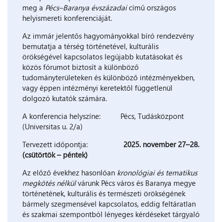
meg a
Pécs–Baranya évszázadai
című országos
helyismereti konferenciáját.
Az immár jelentős hagyományokkal bíró rendezvény
bemutatja a térség történetével, kulturális
örökségével kapcsolatos legújabb kutatásokat és
közös fórumot biztosít a különböző
tudományterületeken és különböző intézményekben,
vagy éppen intézményi keretektől függetlenül
dolgozó kutatók számára.
A konferencia helyszíne: Pécs, Tudásközpont
(Universitas u. 2/a)
Tervezett időpontja:
2025. november 27–28.
(csütörtök – péntek)
Az előző évekhez hasonlóan
kronológiai és tematikus
megkötés nélkül
várunk
Pécs város és Baranya megye
történetének, kulturális és természeti örökségének
bármely szegmensével kapcsolatos, eddig feltáratlan
és szakmai szempontból lényeges kérdéseket tárgyaló