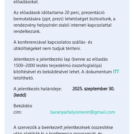
előadásokat.
Az előadások időtartama 20 perc, prezentáció
bemutatására (ppt, prezi) lehetőséget biztosítunk, a
rendezvény helyszínén stabil internet-kapcsolattal
rendelkezünk.
A konferenciával kapcsolatos szállás- és
útiköltségeket nem tudjuk téríteni.
Jelentkezni a jelentkezési lap (benne az előadás
1500–2000 leütés terjedelmű összefoglalója)
kitöltésével és beküldésével lehet. A dokumentum
ITT
letölthető.
A jelentkezés határideje:
2025. szeptember 30.
(kedd)
Beküldési
cím:
baranyaihelyismeret@gmail.com
A szervezők a beérkezett jelentkezések összesítése
után alakítják ki a konferencia programját, és