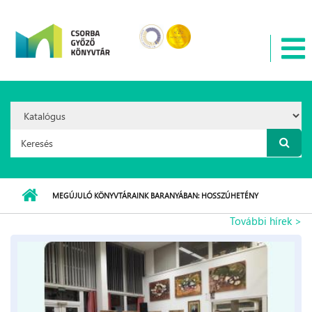
Ugrás a tartalomra
Search
Option:
Keresés űrlap
MEGÚJULÓ KÖNYVTÁRAINK BARANYÁBAN: HOSSZÚHETÉNY
További hírek >