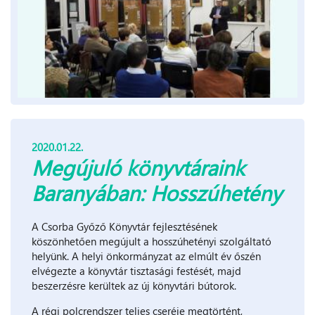
2020.01.22.
Megújuló könyvtáraink
Baranyában: Hosszúhetény
A Csorba Győző Könyvtár fejlesztésének
köszönhetően megújult a hosszúhetényi szolgáltató
helyünk. A helyi önkormányzat az elmúlt év őszén
elvégezte a könyvtár tisztasági festését, majd
beszerzésre kerültek az új könyvtári bútorok.
A régi polcrendszer teljes cseréje megtörtént,