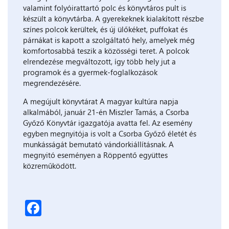
valamint folyóirattartó polc és könyvtáros pult is
készült a könyvtárba. A gyerekeknek kialakított részbe
színes polcok kerültek, és új ülőkéket, puffokat és
párnákat is kapott a szolgáltató hely, amelyek még
komfortosabbá teszik a közösségi teret. A polcok
elrendezése megváltozott, így több hely jut a
programok és a gyermek-foglalkozások
megrendezésére.
A megújult könyvtárat A magyar kultúra napja
alkalmából, január 21-én Miszler Tamás, a Csorba
Győző Könyvtár igazgatója avatta fel. Az esemény
egyben megnyitója is volt a Csorba Győző életét és
munkásságát bemutató vándorkiállításnak. A
megnyitó eseményen a Röppentő együttes
közreműködött.
Facebook