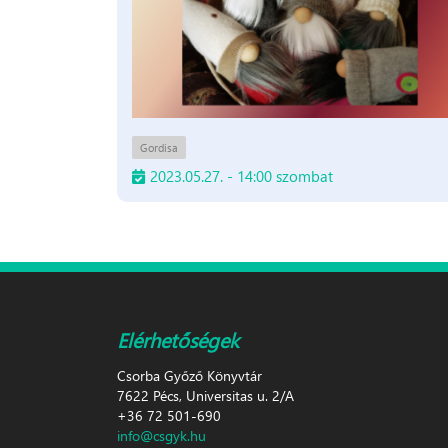
Gordisa
2023.05.27. - 14:00 szombat
Elérhetőségek
Csorba Győző Könyvtár
7622 Pécs, Universitas u. 2/A
+36 72 501-690
info@csgyk.hu