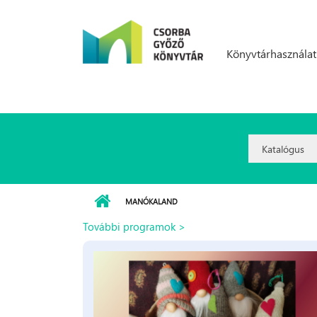
Ugrás a tartalomra
Könyvtárhasználat
Search
Option:
MANÓKALAND
További programok >