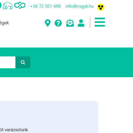
+36 72 501-690
info@csgyk.hu
ségek
t varázsolunk.