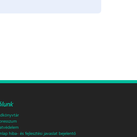
ólunk
ldkönyvtár
presszum
atvédelem
lap hiba- és fejlesztési javaslat bejelentő