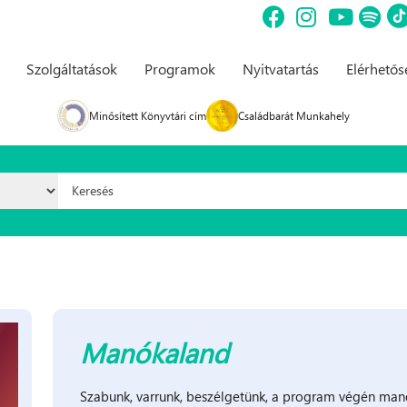
Szolgáltatások
Programok
Nyitvatartás
Elérhető
Minősített Könyvtári cím
Családbarát Munkahely
Keresés űrlap
Manókaland
Szabunk, varrunk, beszélgetünk, a program végén manó