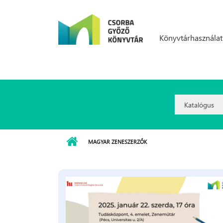
Ugrás a tartalomra
Könyvtárhasználat
Search
Option:
MAGYAR ZENESZERZŐK