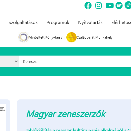
Szolgáltatások
Programok
Nyitvatartás
Elérhető
Minősített Könyvtári cím
Családbarát Munkahely
Keresés űrlap
Magyar zeneszerzők
Tablókiállítás a magyar kultúra napja alkalmából a 