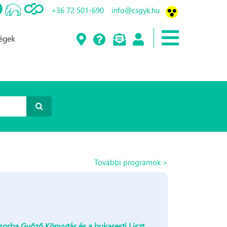
+36 72 501-690
info@csgyk.hu
ségek
További programok >
Csorba Győző Könyvtár és a bukaresti Liszt