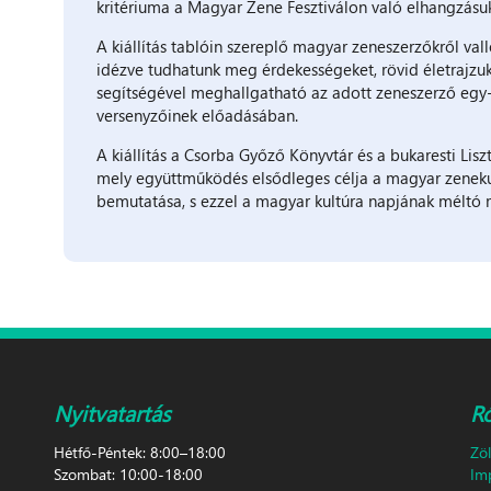
kritériuma a Magyar Zene Fesztiválon való elhangzásuk
A kiállítás tablóin szereplő magyar zeneszerzőkről va
idézve tudhatunk meg érdekességeket, rövid életrajzuk
segítségével meghallgatható az adott zeneszerző egy
versenyzőinek előadásában.
A kiállítás a Csorba Győző Könyvtár és a bukaresti Lis
mely együttműködés elsődleges célja a magyar zeneku
bemutatása, s ezzel a magyar kultúra napjának méltó
Nyitvatartás
R
Hétfő-Péntek: 8:00–18:00
Zö
Szombat: 10:00-18:00
Im