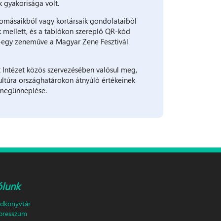
 gyakorisága volt.
llomásaikból vagy kortársaik gondolataiból
 mellett, és a tablókon szereplő QR-kód
-egy zeneműve a Magyar Zene Fesztivál
zt Intézet közös szervezésében valósul meg,
ltúra országhatárokon átnyúló értékeinek
 megünneplése.
ólunk
ldkönyvtár
presszum