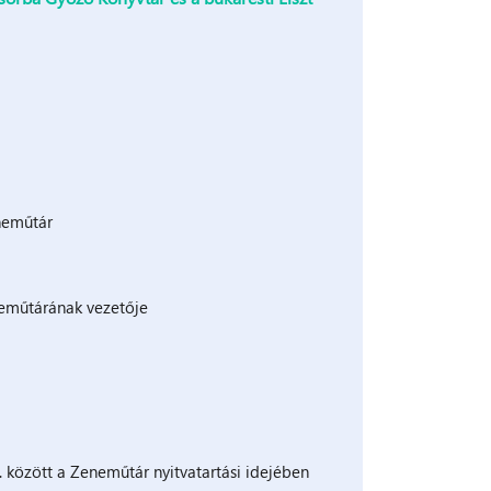
neműtár
eműtárának vezetője
. között a Zeneműtár nyitvatartási idejében