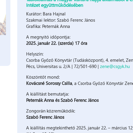
Intézet együttműködésében
Kurátor: Bara Hajnal
Szakmai lektor: Szabó Ferenc János
Grafika: Peternák Anna
A megnyitó időpontja:
2025. január 22. (szerda) 17 óra
Helyszín:
Csorba Győző Könyvtár (Tudásközpont), 4. emelet, Ze
Pécs, Universitas u. 2/A | 72/501-690 |
zene@csgyk.hu
Köszöntőt mond:
Kovácsné Sorossy Csilla
, a Csorba Győző Könyvtár Zen
A kiállítást bemutatja:
Peternák Anna és Szabó Ferenc János
Zongorán közreműködik:
Szabó Ferenc János
A kiállítás megtekinthető 2025. január 22. – március 12