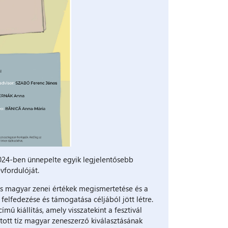
2024-ben ünnepelte egyik legjelentősebb
vfordulóját.
árs magyar zenei értékek megismertetése és a
felfedezése és támogatása céljából jött létre.
ű kiállítás, amely visszatekint a fesztivál
atott tíz magyar zeneszerző kiválasztásának