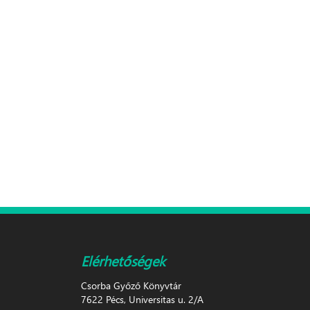
Elérhetőségek
Csorba Győző Könyvtár
7622 Pécs, Universitas u. 2/A