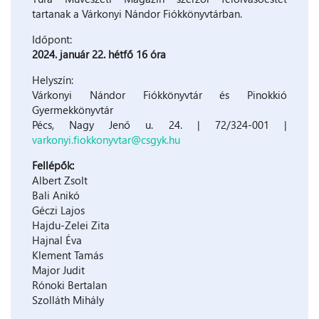
tartanak a Várkonyi Nándor Fiókkönyvtárban.
Időpont:
2024. január 22. hétfő 16 óra
Helyszín:
Várkonyi Nándor Fiókkönyvtár és Pinokkió
Gyermekkönyvtár
Pécs, Nagy Jenő u. 24. | 72/324-001 |
varkonyi.fiokkonyvtar@csgyk.hu
Fellépők:
Albert Zsolt
Bali Anikó
Géczi Lajos
Hajdu-Zelei Zita
Hajnal Éva
Klement Tamás
Major Judit
Rónoki Bertalan
Szolláth Mihály