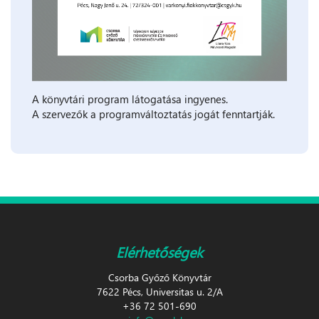
A könyvtári program látogatása ingyenes.
A szervezők a programváltoztatás jogát fenntartják.
Elérhetőségek
Csorba Győző Könyvtár
7622 Pécs, Universitas u. 2/A
+36 72 501-690