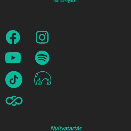
info@csgyk.hu
Nyitvatartás