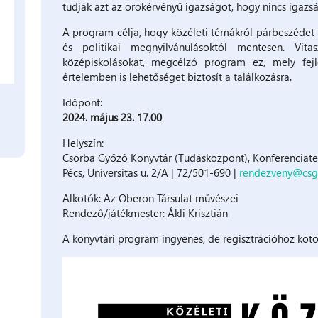
tudják azt az örökérvényű igazságot, hogy nincs igazsá
A program célja, hogy közéleti témákról párbeszédet i
és politikai megnyilvánulásoktól mentesen. Vit
középiskolásokat, megcélzó program ez, mely fejles
értelemben is lehetőséget biztosít a találkozásra.
Időpont:
2024. május 23. 17.00
Helyszín:
Csorba Győző Könyvtár (Tudásközpont), Konferenciat
Pécs, Universitas u. 2/A | 72/501-690 |
rendezveny@csg
Alkotók: Az Oberon Társulat művészei
Rendező/játékmester: Ákli Krisztián
A könyvtári program ingyenes, de regisztrációhoz kötöt