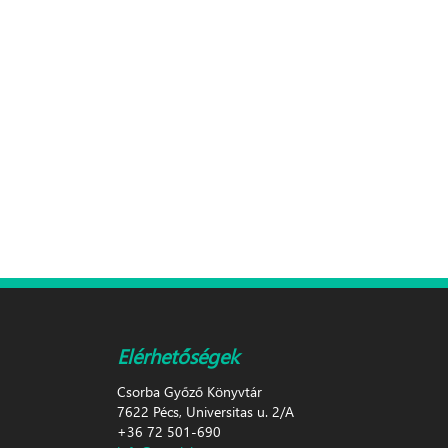
Elérhetőségek
Csorba Győző Könyvtár
7622 Pécs, Universitas u. 2/A
+36 72 501-690