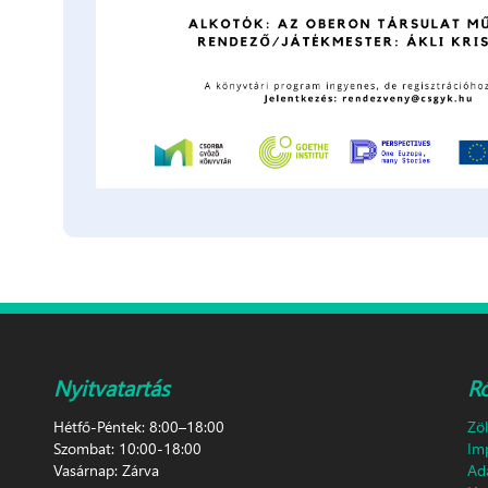
Nyitvatartás
R
Hétfő-Péntek: 8:00–18:00
Zö
Szombat: 10:00-18:00
Im
Vasárnap: Zárva
Ad