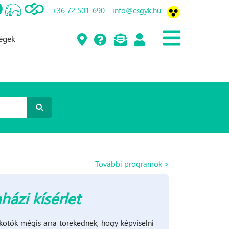
+36 72 501-690
info@csgyk.hu
ségek
További programok >
házi kísérlet
lkotók mégis arra törekednek, hogy képviselni