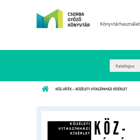
Ugrás a tartalomra
Könyvtárhasználat
Search
Option:
KÖZ-JÁTÉK – KÖZÉLETI VITASZÍNHÁZI KÍSÉRLET