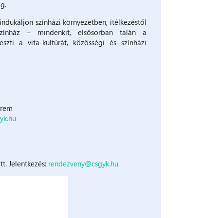
g.
ndukáljon színházi környezetben, ítélkezéstől
aszínház – mindenkit, elsősorban talán a
zti a vita-kultúrát, közösségi és színházi
erem
yk.hu
t. Jelentkezés:
rendezveny@csgyk.hu