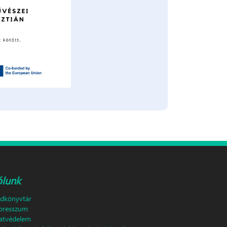
ólunk
ldkönyvtár
presszum
atvédelem