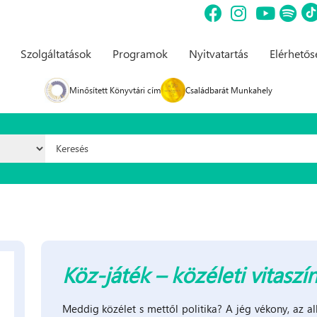
Szolgáltatások
Programok
Nyitvatartás
Elérhető
Minősített Könyvtári cím
Családbarát Munkahely
Keresés űrlap
Köz-játék – közéleti vitaszín
Meddig közélet s mettől politika? A jég vékony, az a