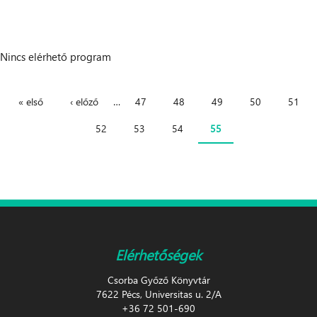
Nincs elérhető program
Oldalak
« első
‹ előző
…
47
48
49
50
51
52
53
54
55
Elérhetőségek
Csorba Győző Könyvtár
7622 Pécs, Universitas u. 2/A
+36 72 501-690