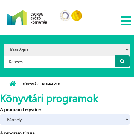
Ugrás a tartalomra
Search
Option:
Keresés űrlap
KÖNYVTÁRI PROGRAMOK
Könyvtári programok
A program helyszíne
A program típusa