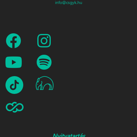
info@csgyk.hu
Nyitvatartás