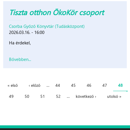
Tiszta otthon ÖkoKör csoport
Csorba Győző Könyvtár (Tudásközpont)
2026.03.16. - 16:00
Ha érdekel,
Bővebben...
« első
‹ előző
…
44
45
46
47
48
Oldalak
49
50
51
52
…
következő ›
utolsó »