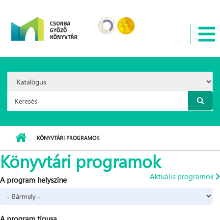
Ugrás a tartalomra
Search
Option:
Keresés űrlap
KÖNYVTÁRI PROGRAMOK
Könyvtári programok
Aktuális programok
A program helyszíne
A program típusa