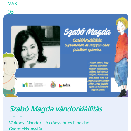
MÁR
03
Szabó Magda vándorkiállítás
Várkonyi Nándor Fiókkönyvtár és Pinokkió
Gyermekkönyvtár