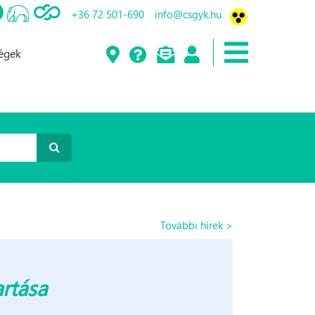
+36 72 501-690
info@csgyk.hu
ségek
További hírek >
artása