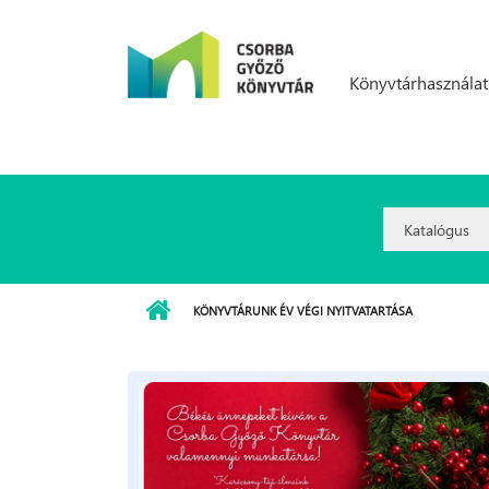
Ugrás a tartalomra
Könyvtárhasználat
Search
Option:
KÖNYVTÁRUNK ÉV VÉGI NYITVATARTÁSA