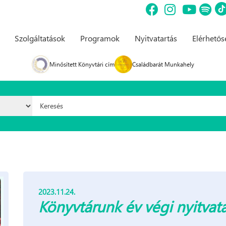
Szolgáltatások
Programok
Nyitvatartás
Elérhető
Minősített Könyvtári cím
Családbarát Munkahely
Keresés űrlap
2023.11.24.
Könyvtárunk év végi nyitvat