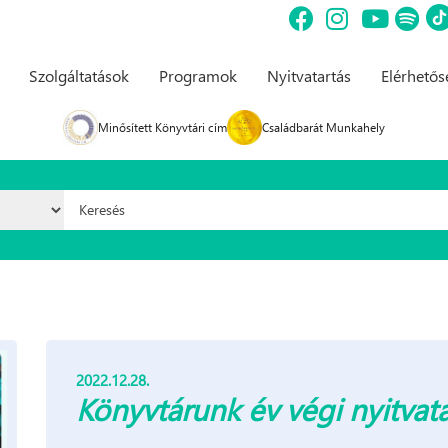
Szolgáltatások
Programok
Nyitvatartás
Elérhető
Minősített Könyvtári cím
Családbarát Munkahely
Keresés űrlap
2022.12.28.
Könyvtárunk év végi nyitvat