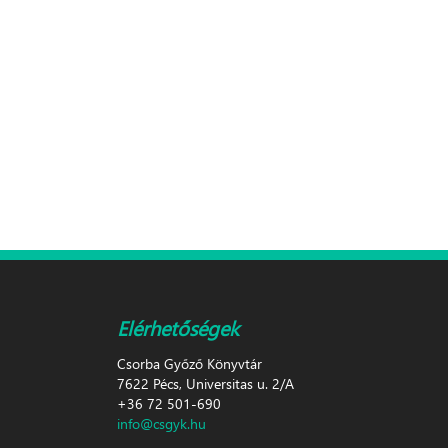
Elérhetőségek
Csorba Győző Könyvtár
7622 Pécs, Universitas u. 2/A
+36 72 501-690
info@csgyk.hu