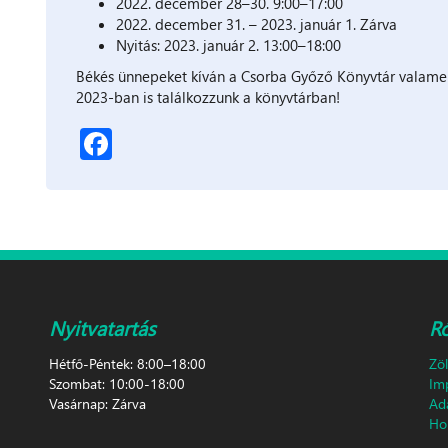
2022. december 28–30. 9:00–17:00
2022. december 31. – 2023. január 1. Zárva
Nyitás: 2023. január 2. 13:00–18:00
Békés ünnepeket kíván a Csorba Győző Könyvtár valame
2023-ban is találkozzunk a könyvtárban!
Facebook
Nyitvatartás
R
Hétfő-Péntek: 8:00–18:00
Zö
Szombat: 10:00-18:00
Im
Vasárnap: Zárva
Ad
Hon