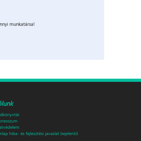
nnyi munkatársa!
ólunk
ldkönyvtár
presszum
atvédelem
lap hiba- és fejlesztési javaslat bejelentő