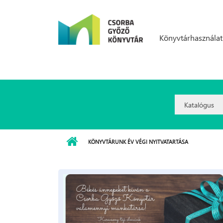
Ugrás a tartalomra
Könyvtárhasználat
Search
Option:
KÖNYVTÁRUNK ÉV VÉGI NYITVATARTÁSA