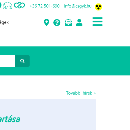
+36 72 501-690
info@csgyk.hu
ségek
További hírek >
artása