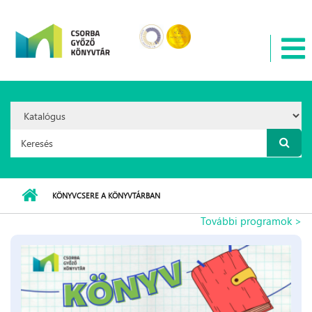
Ugrás a tartalomra
Search
Option:
Keresés űrlap
KÖNYVCSERE A KÖNYVTÁRBAN
További programok >