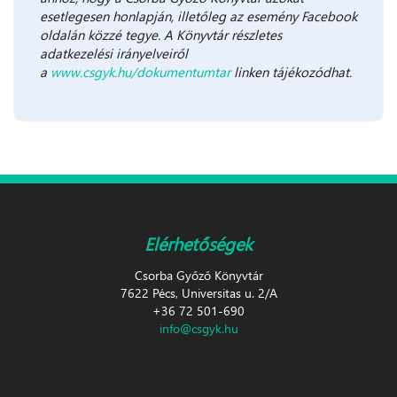
esetlegesen honlapján, illetőleg az esemény Facebook
oldalán közzé tegye. A Könyvtár részletes
adatkezelési irányelveiről
a
www.csgyk.hu/dokumentumtar
linken tájékozódhat.
Elérhetőségek
Csorba Győző Könyvtár
7622 Pécs, Universitas u. 2/A
+36 72 501-690
info@csgyk.hu