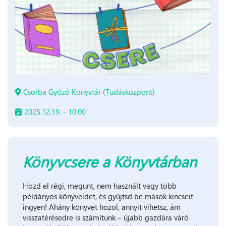
Csorba Győző Könyvtár (Tudásközpont)
2025.12.19. - 10:00
Könyvcsere a Könyvtárban
Hozd el régi, megunt, nem használt vagy több
példányos könyveidet, és gyűjtsd be mások kincseit
ingyen! Ahány könyvet hozol, annyit vihetsz, ám
visszatérésedre is számítunk – újabb gazdára váró