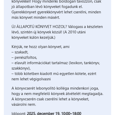
könyvekkel! Hogy mindenki boldogan távozzon, csak
jó állapotban lévő könyveket fogadunk el.
Gyerekkönyvet gyerekkönyvért lehet cserélni, minden
más könyvet minden másért.
ÚJ ÁLLAPOTÚ KÖNYVET HOZOL? Válogass a készleten
lévő, szintén új könyvek közül! (A 2010 utáni
könyveket külön kezeljük.)
Kérjük, ne hozz olyan könyvet, ami
– szakadt,
– penészfoltos,
– elavult információkat tartalmaz (lexikon, tankönyv,
szakkönyv),
– több kötetben kiadott mű egyetlen kötete, ezért
nem lehet végigolvasni
A könyvcserét lebonyolító kolléga mindenkori joga,
hogy a nem megfelelő könyvek átvételét megtagadja.
A könyvcserén csak cserélni lehet a könyveket,
vásárolni nem.
Időpont:
2025. december 19. 10:00–18:00