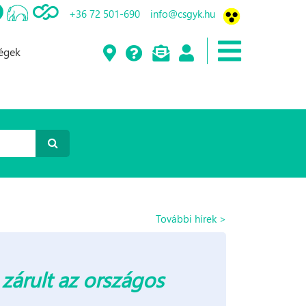
+36 72 501-690
info@csgyk.hu
ségek
További hírek >
árult az országos