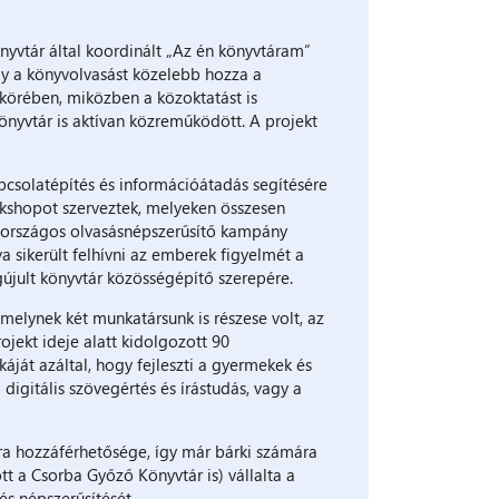
önyvtár által koordinált „Az én könyvtáram”
gy a könyvolvasást közelebb hozza a
 körében, miközben a közoktatást is
yvtár is aktívan közreműködött. A projekt
csolatépítés és információátadás segítésére
rkshopot szerveztek, melyeken összesen
z országos olvasásnépszerűsítő kampány
a sikerült felhívni az emberek figyelmét a
egújult könyvtár közösségépítő szerepére.
melynek két munkatársunk is részese volt, az
ojekt ideje alatt kidolgozott 90
át azáltal, hogy fejleszti a gyermekek és
 digitális szövegértés és írástudás, vagy a
úra hozzáférhetősége, így már bárki számára
t a Csorba Győző Könyvtár is) vállalta a
s népszerűsítését.