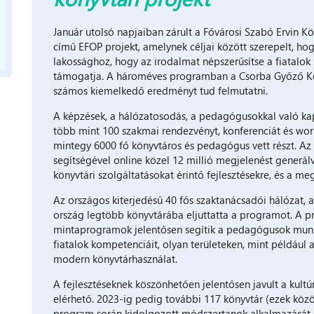
Január utolsó napjaiban zárult a Fővárosi Szabó Ervin K
című EFOP projekt, amelynek céljai között szerepelt, ho
lakossághoz, hogy az irodalmat népszerűsítse a fiatalok
támogatja. A hároméves programban a Csorba Győző Kön
számos kiemelkedő eredményt tud felmutatni.
A képzések, a hálózatosodás, a pedagógusokkal való kap
több mint 100 szakmai rendezvényt, konferenciát és wo
mintegy 6000 fő könyvtáros és pedagógus vett részt. A
segítségével online közel 12 millió megjelenést generálv
könyvtári szolgáltatásokat érintő fejlesztésekre, és a m
Az országos kiterjedésű 40 fős szaktanácsadói hálózat, a
ország legtöbb könyvtárába eljuttatta a programot. A pr
mintaprogramok jelentősen segítik a pedagógusok munkáj
fiatalok kompetenciáit, olyan területeken, mint például a
modern könyvtárhasználat.
A fejlesztéseknek köszönhetően jelentősen javult a kult
elérhető. 2023-ig pedig további 117 könyvtár (ezek közöt
program során kidolgozott módszertanok alkalmazását é