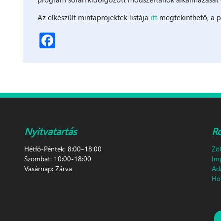
Az elkészült mintaprojektek listája
itt
megtekinthető, a p
Facebook
Nyitvatartás
R
Hétfő-Péntek: 8:00–18:00
Zö
Szombat: 10:00-18:00
Im
Vasárnap: Zárva
Ad
Hon