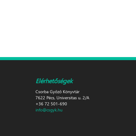
Elérhetőségek
Csorba Győző Könyvtár
7622 Pécs, Universitas u. 2/A
+36 72 501-690
info@csgyk.hu