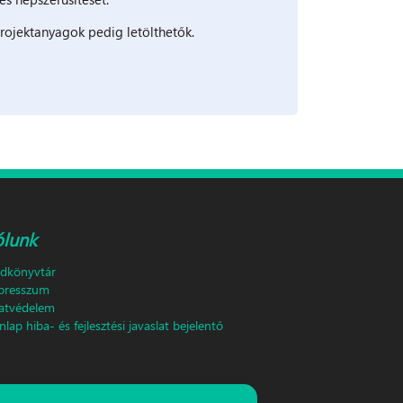
rojektanyagok pedig letölthetők.
ólunk
ldkönyvtár
presszum
atvédelem
lap hiba- és fejlesztési javaslat bejelentő