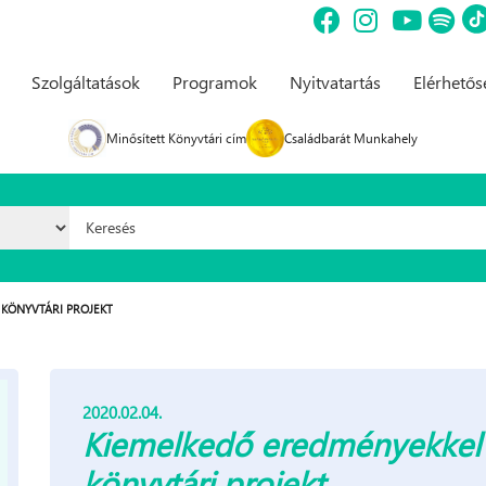
Szolgáltatások
Programok
Nyitvatartás
Elérhető
Minősített Könyvtári cím
Családbarát Munkahely
Keresés űrlap
KÖNYVTÁRI PROJEKT
2020.02.04.
Kiemelkedő eredményekkel z
könyvtári projekt