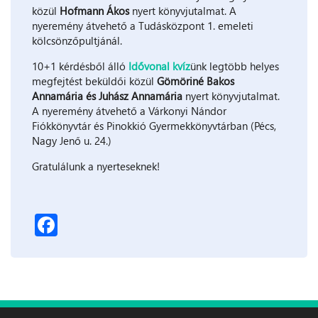
közül
Hofmann Ákos
nyert könyvjutalmat. A
nyeremény átvehető a Tudásközpont 1. emeleti
kölcsönzőpultjánál.
10+1 kérdésből álló
Idővonal kvíz
ünk legtöbb helyes
megfejtést beküldői közül
Gömöriné Bakos
Annamária és Juhász Annamária
nyert könyvjutalmat.
A nyeremény átvehető a Várkonyi Nándor
Fiókkönyvtár és Pinokkió Gyermekkönyvtárban (Pécs,
Nagy Jenő u. 24.)
Gratulálunk a nyerteseknek!
Facebook