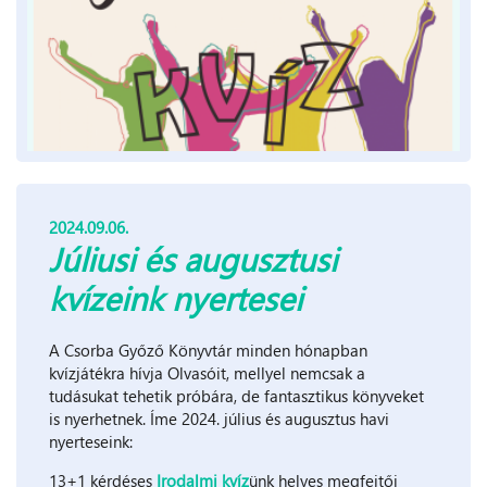
2024.09.06.
Júliusi és augusztusi
kvízeink nyertesei
A Csorba Győző Könyvtár minden hónapban
kvízjátékra hívja Olvasóit, mellyel nemcsak a
tudásukat tehetik próbára, de fantasztikus könyveket
is nyerhetnek. Íme 2024. július és augusztus havi
nyerteseink:
13+1 kérdéses
Irodalmi kvíz
ünk helyes megfejtői