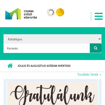
Ugrás a tartalomra
Search
Option:
Keresés űrlap
JÚLIUSI ÉS AUGUSZTUSI KVÍZEINK NYERTESEI
További hírek >