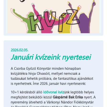
2026.02.05.
Januári kvízeink nyertesei
A Csorba Győző Könyvtár minden hónapban
kvízjátékra hívja Olvasóit, mellyel nemcsak a
tudásukat tehetik próbára, de fantasztikus ajándékot
is nyerhetnek. Íme 2026. január havi nyerteseink:
10+1 kérdésből álló
Idővonal kvíz
ünk legtöbb helyes
megfejtést beküldői közül
Gáspárné Bak Erika
nyert. A
nyeremény átvehető a Várkonyi Nándor Fiókkönyvtár