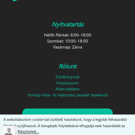
Nyitvatartás
Hétfő-Péntek: 8:00–18:00
Szombat: 10:00-18:00
Vasárnap: Zárva
Rólunk
Zöldkönyvtár
Impresszum
Adatvédelem
Honlap hiba- és fejlesztési javaslat bejelentő
Feliratkozás hírlevélre!
A weboldalunkon cookie-kat (sütiket) használunk, hogy a legjobb felhasználói
élményt nyújthassuk. A böngészés folytatásával elfogadja ezek használatát az
Részletek...
oldalon.