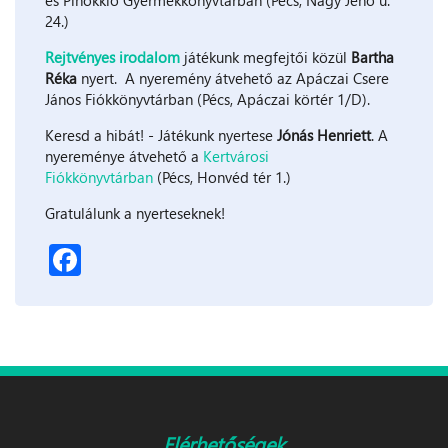
és Pinokkió Gyermekkönyvtárban (Pécs, Nagy Jenő u.
24.)
Rejtvényes irodalom
játékunk megfejtői közül
Bartha
Réka
nyert. A nyeremény átvehető az Apáczai Csere
János Fiókkönyvtárban (Pécs, Apáczai körtér 1/D).
Keresd a hibát! - Játékunk nyertese
Jónás Henriett
. A
nyereménye átvehető a
Kertvárosi
Fiókkönyvtárban
(Pécs, Honvéd tér 1.)
Gratulálunk a nyerteseknek!
Facebook
Elérhetőségek