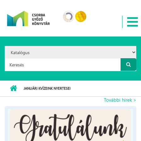
Ugrás a tartalomra
Search
Option:
Keresés űrlap
JANUÁRI KVÍZEINK NYERTESEI
További hírek >