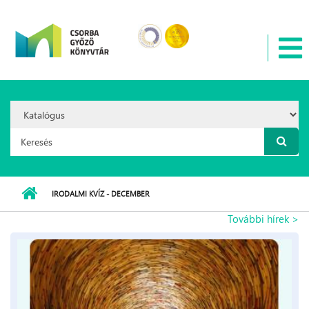
Ugrás a tartalomra
Search
Option:
Keresés űrlap
IRODALMI KVÍZ - DECEMBER
További hírek >