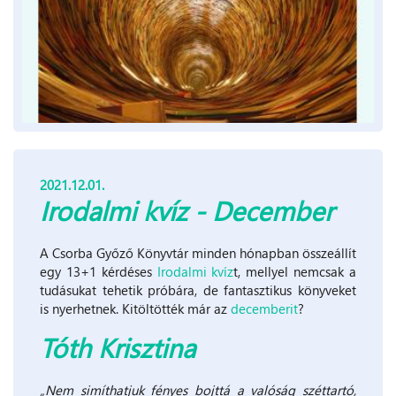
2021.12.01.
Irodalmi kvíz - December
A Csorba Győző Könyvtár minden hónapban összeállít
egy 13+1 kérdéses
Irodalmi kvíz
t, mellyel nemcsak a
tudásukat tehetik próbára, de fantasztikus könyveket
is nyerhetnek. Kitöltötték már az
decemberit
?
Tóth Krisztina
„Nem simíthatjuk fényes bojttá a valóság széttartó,