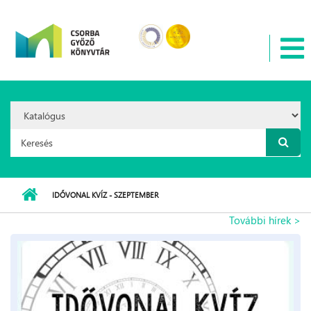
Ugrás a tartalomra
Search
Option:
Keresés űrlap
IDŐVONAL KVÍZ - SZEPTEMBER
További hírek >