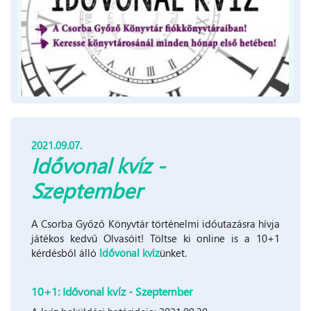
2021.09.07.
Idővonal kvíz -
Szeptember
A Csorba Győző Könyvtár történelmi időutazásra hívja
játékos kedvű Olvasóit! Töltse ki online is a 10+1
kérdésből álló
Idővonal kvíz
ünket.
10+1: Idővonal kvíz - Szeptember