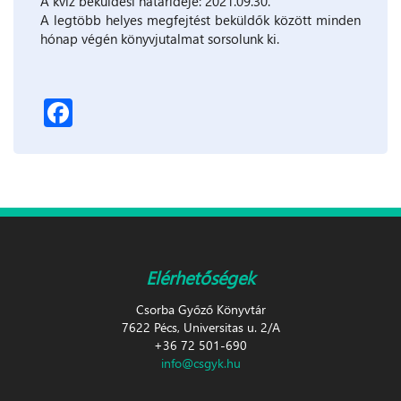
A kvíz beküldési határideje: 2021.09.30.
A legtöbb helyes megfejtést beküldők között minden
hónap végén könyvjutalmat sorsolunk ki.
Facebook
Elérhetőségek
Csorba Győző Könyvtár
7622 Pécs, Universitas u. 2/A
+36 72 501-690
info@csgyk.hu