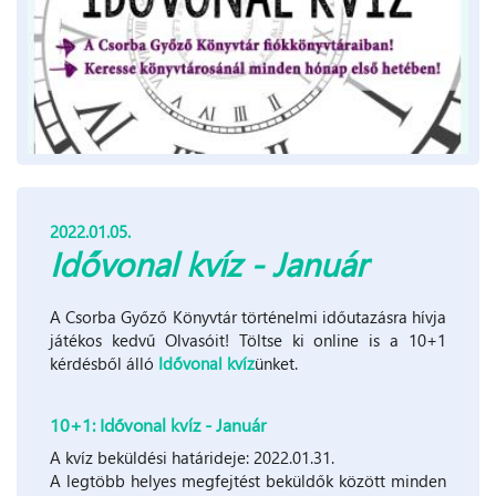
2022.01.05.
Idővonal kvíz - Január
A Csorba Győző Könyvtár történelmi időutazásra hívja
játékos kedvű Olvasóit! Töltse ki online is a 10+1
kérdésből álló
Idővonal kvíz
ünket.
10+1: Idővonal kvíz - Január
A kvíz beküldési határideje: 2022.01.31.
A legtöbb helyes megfejtést beküldők között minden