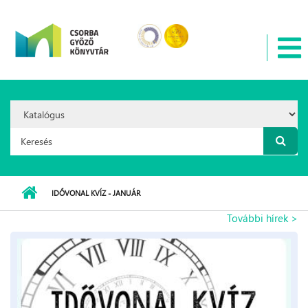
Ugrás a tartalomra
Search
Option:
Keresés űrlap
IDŐVONAL KVÍZ - JANUÁR
További hírek >