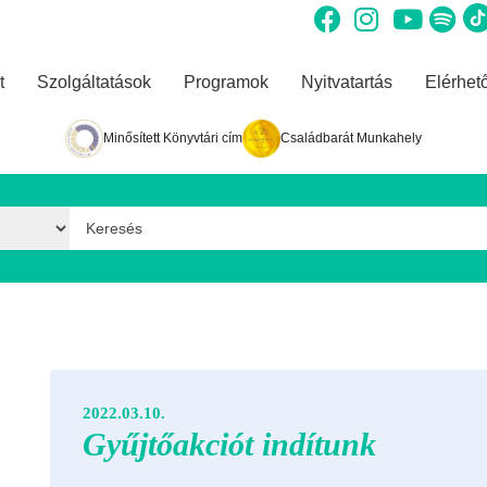
t
Szolgáltatások
Programok
Nyitvatartás
Elérhet
Minősített Könyvtári cím
Családbarát Munkahely
Keresés űrlap
2022.03.10.
Gyűjtőakciót indítunk