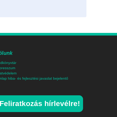
ólunk
ldkönyvtár
presszum
atvédelem
lap hiba- és fejlesztési javaslat bejelentő
Feliratkozás hírlevélre!