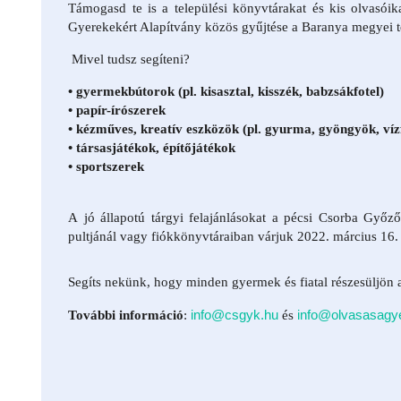
Támogasd te is a települési könyvtárakat és kis olvasó
Gyerekekért Alapítvány közös gyűjtése a Baranya megyei t
Mivel tudsz segíteni?
• gyermekbútorok (pl. kisasztal, kisszék, babzsákfotel)
• papír-írószerek
• kézműves, kreatív eszközök (pl. gyurma, gyöngyök, víz
• társasjátékok, építőjátékok
• sportszerek
A jó állapotú tárgyi felajánlásokat a pécsi Csorba Győz
pultjánál vagy fiókkönyvtáraiban várjuk 2022. március 16. é
Segíts nekünk, hogy minden gyermek és fiatal részesüljön
info@csgyk.hu
info@olvasasagye
További információ
:
és