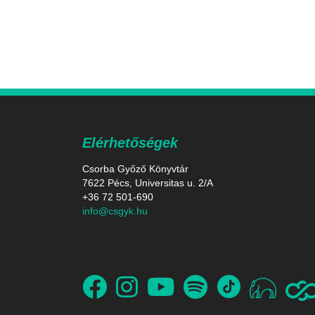
Elérhetőségek
Csorba Győző Könyvtár
7622 Pécs, Universitas u. 2/A
+36 72 501-690
info@csgyk.hu