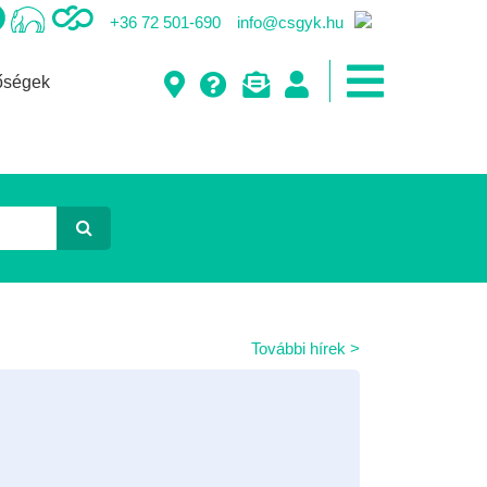
+36 72 501-690
info@csgyk.hu
őségek
További hírek >