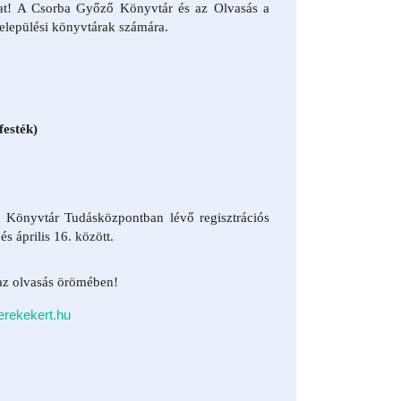
ikat! A Csorba Győző Könyvtár és az Olvasás a
elepülési könyvtárak számára.
festék)
ő Könyvtár Tudásközpontban lévő regisztrációs
s április 16. között.
 az olvasás örömében!
rekekert.hu