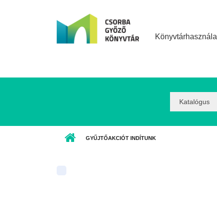
Ugrás a tartalomra
Könyvtárhasznála
Search
Option:
GYŰJTŐAKCIÓT INDÍTUNK