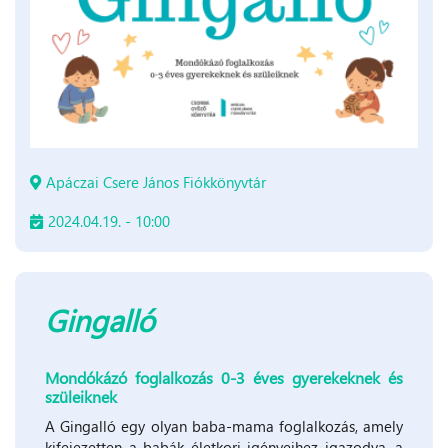
Apáczai Csere János Fiókkönyvtár
2024.04.19. - 10:00
Gingalló
Mondókázó foglalkozás 0-3 éves gyerekeknek és
szüleiknek
A Gingalló egy olyan baba-mama foglalkozás, amely
kifejezetten a babák életkori igényeihez igazodva, a