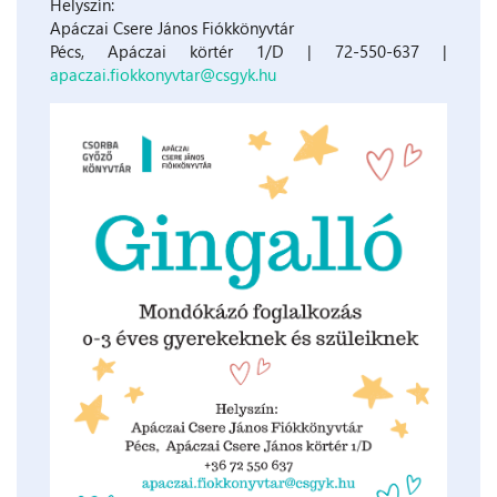
Helyszín:
Apáczai Csere János Fiókkönyvtár
Pécs, Apáczai körtér 1/D | 72-550-637 |
apaczai.fiokkonyvtar@csgyk.hu