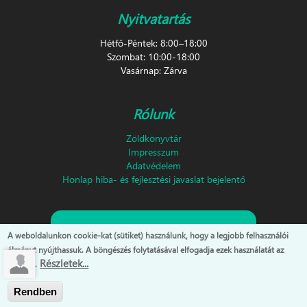
Nyitvatartás
Hétfő-Péntek: 8:00–18:00
Szombat: 10:00-18:00
Vasárnap: Zárva
Rólunk
Zöldkönyvtár
Impresszum
Adatvédelem
Honlap hiba- és fejlesztési javaslat bejelentő
Feliratkozás hírlevélre!
A weboldalunkon cookie-kat (sütiket) használunk, hogy a legjobb felhasználói
élményt nyújthassuk. A böngészés folytatásával elfogadja ezek használatát az
Részletek...
oldalon.
Rendben