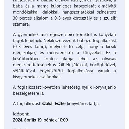
baba és a mama különleges kapcsolatát elmélyítő
mondókákkal, dalokkal, hangszerjátékkal színesített
30 perces alkalom a 0-3 éves korosztály és a szüleik
számára.
A gyermekek már egészen pici koruktól is könyvtári
tagok lehetnek. Nekik szervezünk babázó foglalkozást
(0-3 éves korig), melynek fő célja, hogy a kicsik
megszokják, és megszeressék a könyveket. Ez a
későbbiekben fontos alapja lehet az olvasás
megszerettetésének is. Ölbéli játékkal, höcögtetővel,
sétáltatóval egybekötött foglalkozásra várjuk a
kisgyermekes családokat.
A foglalkozást követően lehetőség nyílik könyvajánló
beszélgetésre is.
A foglalkozást
Szakál Eszter
könyvtáros tartja.
Időpont:
2024. április 19. péntek 10:00