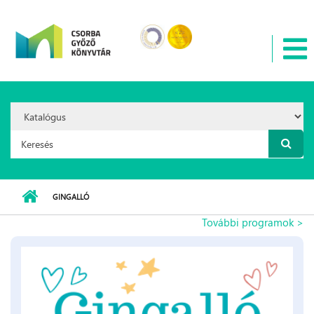
Ugrás a tartalomra
Search
Option:
Keresés űrlap
GINGALLÓ
További programok >