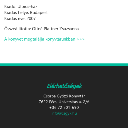
Kiadó: Ulpius-ház
Kiadás helye: Budapest
Kiadás éve: 2007
Összeállította: Ottné Plattner Zsuzsanna
A könyvet megtalálja könyvtárunkban >>>
Elérhetőségek
Csorba Győző Könyvtár
7622 Pécs, Universitas u. 2/A
+36 72 501-690
info@csgyk.hu