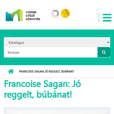
Ugrás a tartalomra
Search
Option:
Keresés űrlap
FRANCOISE SAGAN: JÓ REGGELT, BÚBÁNAT!
Francoise Sagan: Jó
reggelt, búbánat!