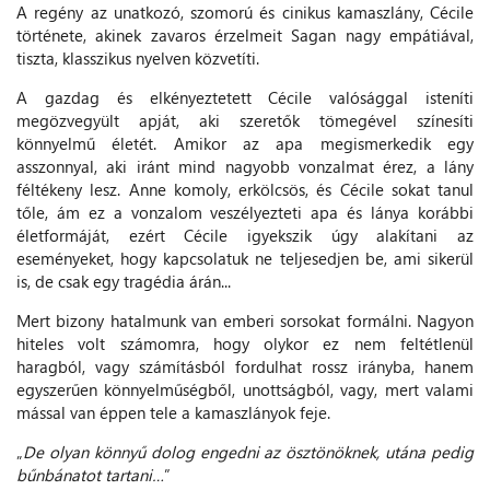
A regény az unatkozó, szomorú és cinikus kamaszlány, Cécile
története, akinek zavaros érzelmeit Sagan nagy empátiával,
tiszta, klasszikus nyelven közvetíti.
A gazdag és elkényeztetett Cécile valósággal isteníti
megözvegyült apját, aki szeretők tömegével színesíti
könnyelmű életét. Amikor az apa megismerkedik egy
asszonnyal, aki iránt mind nagyobb vonzalmat érez, a lány
féltékeny lesz. Anne komoly, erkölcsös, és Cécile sokat tanul
tőle, ám ez a vonzalom veszélyezteti apa és lánya korábbi
életformáját, ezért Cécile igyekszik úgy alakítani az
eseményeket, hogy kapcsolatuk ne teljesedjen be, ami sikerül
is, de csak egy tragédia árán...
Mert bizony hatalmunk van emberi sorsokat formálni. Nagyon
hiteles volt számomra, hogy olykor ez nem feltétlenül
haragból, vagy számításból fordulhat rossz irányba, hanem
egyszerűen könnyelműségből, unottságból, vagy, mert valami
mással van éppen tele a kamaszlányok feje.
„
De olyan könnyű dolog engedni az ösztönöknek, utána pedig
bűnbánatot tartani…
”