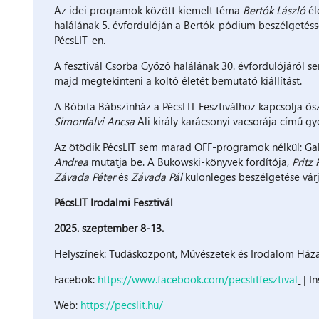
Az idei programok között kiemelt téma
Bertók László
él
halálának 5. évfordulóján a Bertók-pódium beszélgetéss
PécsLIT-en.
A fesztivál Csorba Győző halálának 30. évfordulójáról 
majd megtekinteni a költő életét bemutató kiállítást.
A Bóbita Bábszínház a PécsLIT Fesztiválhoz kapcsolja ősz
Simonfalvi Ancsa
Ali király karácsonyi vacsorája című gy
Az ötödik PécsLIT sem marad OFF-programok nélkül: Gal
Andrea
mutatja be. A Bukowski-könyvek fordítója,
Pritz 
Závada Péter
és
Závada Pál
különleges beszélgetése vár
PécsLIT Irodalmi Fesztivál
2025. szeptember 8-13.
Helyszínek: Tudásközpont, Művészetek és Irodalom Háza
Facebok:
https://www.facebook.com/pecslitfesztival
| In
Web:
https://pecslit.hu/