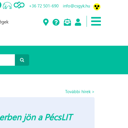
+36 72 501-690
info@csgyk.hu
ségek
További hírek >
erben jön a PécsLIT