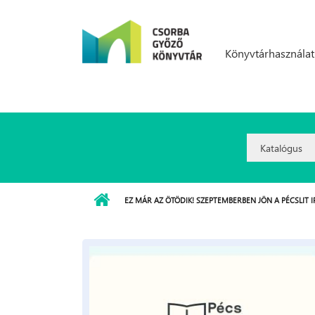
Ugrás a tartalomra
Könyvtárhasználat
Search
Option:
EZ MÁR AZ ÖTÖDIK! SZEPTEMBERBEN JÖN A PÉCSLIT I