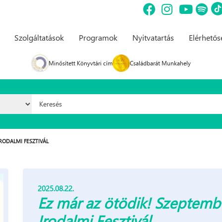
Szolgáltatások
Programok
Nyitvatartás
Elérhető
Minősített Könyvtári cím
Családbarát Munkahely
Keresés űrlap
RODALMI FESZTIVÁL
2025.08.22.
Ez már az ötödik! Szeptemb
Irodalmi Fesztivál