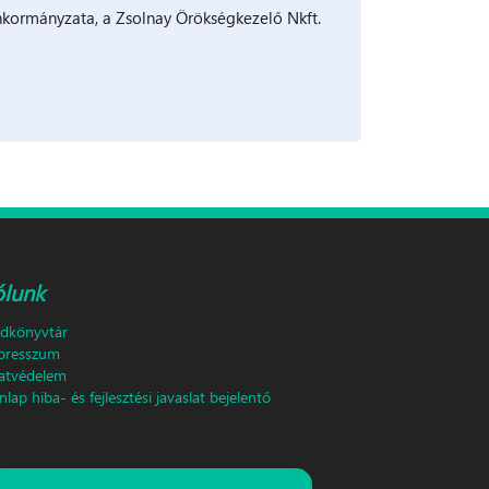
nkormányzata, a Zsolnay Örökségkezelő Nkft.
ólunk
ldkönyvtár
presszum
atvédelem
lap hiba- és fejlesztési javaslat bejelentő