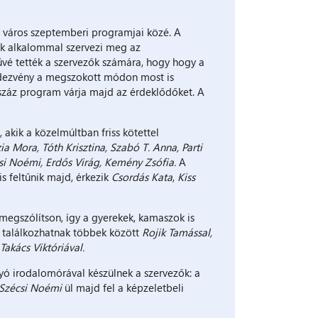
a város szeptemberi programjai közé. A
ik alkalommal szervezi meg az
vé tették a szervezők számára, hogy hogy a
endezvény a megszokott módon most is
száz program várja majd az érdeklődőket. A
 akik a közelmúltban friss kötettel
zia Mora,
Tóth Krisztina, Szabó T. Anna, Parti
si Noémi, Erdős Virág, Kemény Zsófia.
A
s feltűnik majd, érkezik
Csordás Kata
,
Kiss
 megszólítson, így a gyerekek, kamaszok is
k találkozhatnak többek között
Rojik Tamással,
Takács Viktóriával.
yó irodalomórával készülnek a szervezők: a
, Szécsi Noémi
ül majd fel a képzeletbeli