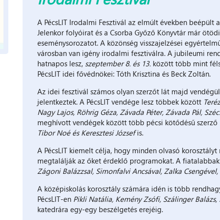
A PécsLIT Irodalmi Fesztivál az elmúlt években beépült 
Jelenkor folyóirat és a Csorba Győző Könyvtár már ötöd
eseménysorozatot. A közönség visszajelzései egyértelmű
városban van igény irodalmi fesztiválra. A jubileumi r
hatnapos lesz,
szeptember 8. és 13.
között több mint fél
PécsLIT idei fővédnökei: Tóth Krisztina és Beck Zoltán.
Az idei fesztivál számos olyan szerzőt lát majd vendégül,
jelentkeztek. A PécsLIT vendége lesz többek között
Teré
Nagy Lajos, Röhrig Géza, Závada Péter, Závada Pál, Széc
meghívott vendégek között több pécsi kötődésű szerző i
Tibor Noé és Keresztesi József
is.
A PécsLIT kiemelt célja, hogy minden olvasó korosztályt
megtalálják az őket érdeklő programokat. A fiatalabba
Zágoni Balázzsal, Simonfalvi Ancsával, Zalka Csengével, 
A középiskolás korosztály számára idén is több rendhag
PécsLIT-en
Pikli Natália, Kemény Zsófi, Szálinger Balázs
katedrára egy-egy beszélgetés erejéig.