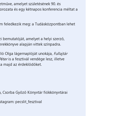
etműve, amelyet születésének 90. és
orozata és egy kétnapos konferencia méltat a
sem feledkezik meg: a Tudásközpontban lehet
i bemutatóját, amelyet a helyi szerző,
erekkönyve alapján vittek színpadra.
ló Olga lágernaplóját unokája,
Fullajtár
Péter
is a fesztivál vendége lesz, illetve
ja majd az érdeklődőket.
, Csorba Győző Könyvtár fiókkönyvtárai
stagram: pecslit_fesztival