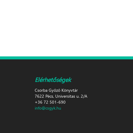
Elérhetőségek
Csorba Győző Könyvtár
7622 Pécs, Universitas u. 2/A
+36 72 501-690
info@csgyk.hu