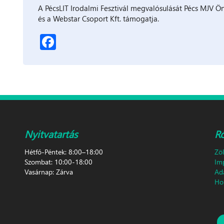
A PécsLIT Irodalmi Fesztivál megvalósulását Pécs MJV Ö
és a Webstar Csoport Kft. támogatja.
Facebook
Nyitvatartás
R
Hétfő-Péntek: 8:00–18:00
Zö
Szombat: 10:00-18:00
Im
Vasárnap: Zárva
Ad
Hon