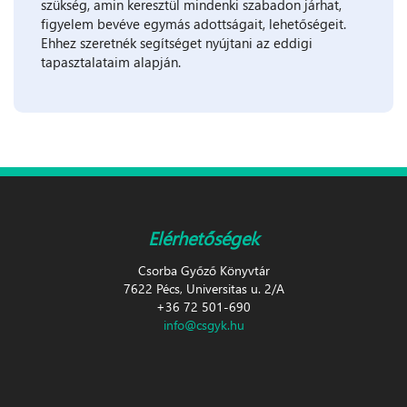
szükség, amin keresztül mindenki szabadon járhat,
figyelem bevéve egymás adottságait, lehetőségeit.
Ehhez szeretnék segítséget nyújtani az eddigi
tapasztalataim alapján.
Elérhetőségek
Csorba Győző Könyvtár
7622 Pécs, Universitas u. 2/A
+36 72 501-690
info@csgyk.hu