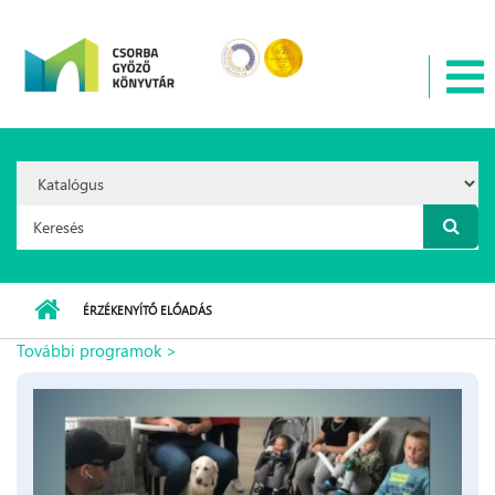
Ugrás a tartalomra
Search
Option:
Keresés űrlap
ÉRZÉKENYÍTŐ ELŐADÁS
További programok >