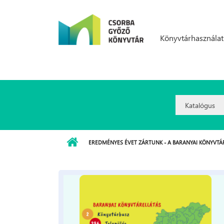
Ugrás a tartalomra
Könyvtárhasználat
Search
Option:
EREDMÉNYES ÉVET ZÁRTUNK - A BARANYAI KÖNYVTÁR