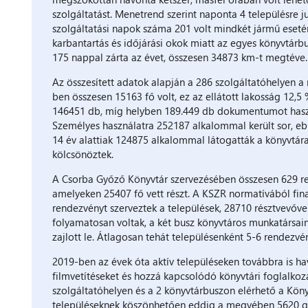
szolgáltatást. Menetrend szerint naponta 4 településre j
szolgáltatási napok száma 201 volt mindkét jármű esetén
karbantartás és időjárási okok miatt az egyes könyvtárb
175 nappal zárta az évet, összesen 34873 km-t megtéve.
Az összesített adatok alapján a 286 szolgáltatóhelyen a
ben összesen 15163 fő volt, ez az ellátott lakosság 12
146451 db, míg helyben 189.449 db dokumentumot haszn
Személyes használatra 252187 alkalommal került sor, eb
14 év alattiak 124875 alkalommal látogatták a könyvtá
kölcsönöztek.
A Csorba Győző Könyvtár szervezésében összesen 629 ren
amelyeken 25407 fő vett részt. A KSZR normatívából fin
rendezvényt szerveztek a települések, 28710 résztvevőv
folyamatosan voltak, a két busz könyvtáros munkatársa
zajlott le. Átlagosan tehát településenként 5-6 rendezvé
2019-ben az évek óta aktív településeken továbbra is ha
filmvetítéseket és hozzá kapcsolódó könyvtári foglalko
szolgáltatóhelyen és a 2 könyvtárbuszon elérhető a Köny
településeknek köszönhetően eddig a megyében 5620 gyer