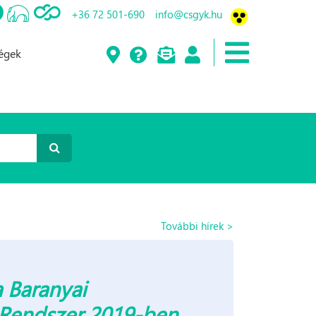
+36 72 501-690
info@csgyk.hu
ségek
További hírek >
 Baranyai
ó Rendszer 2019-ben