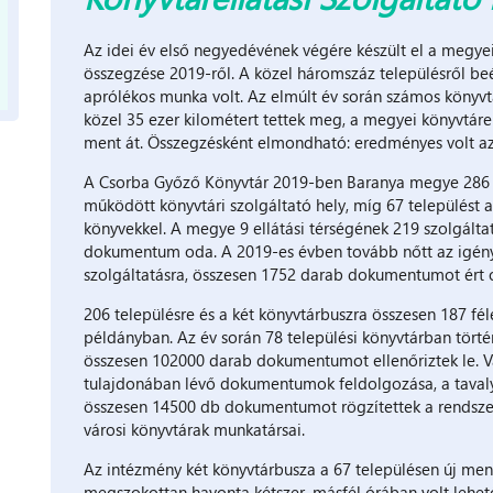
Az idei év első negyedévének végére készült el a megye
összegzése 2019-ről. A közel háromszáz településről be
aprólékos munka volt. Az elmúlt év során számos könyv
közel 35 ezer kilométert tettek meg, a megyei könyvtárel
ment át. Összegzésként elmondható: eredményes volt az é
A Csorba Győző Könyvtár 2019-ben Baranya megye 286 te
működött könyvtári szolgáltató hely, míg 67 települést a
könyvekkel. A megye 9 ellátási térségének 219 szolgált
dokumentum oda. A 2019-es évben tovább nőtt az igény a
szolgáltatásra, összesen 1752 darab dokumentumot ért
206 településre és a két könyvtárbuszra összesen 187 féle
példányban. Az év során 78 települési könyvtárban tört
összesen 102000 darab dokumentumot ellenőriztek le.
tulajdonában lévő dokumentumok feldolgozása, a tavalyi
összesen 14500 db dokumentumot rögzítettek a rendsze
városi könyvtárak munkatársai.
Az intézmény két könyvtárbusza a 67 településen új mene
megszokottan havonta kétszer, másfél órában volt lehet