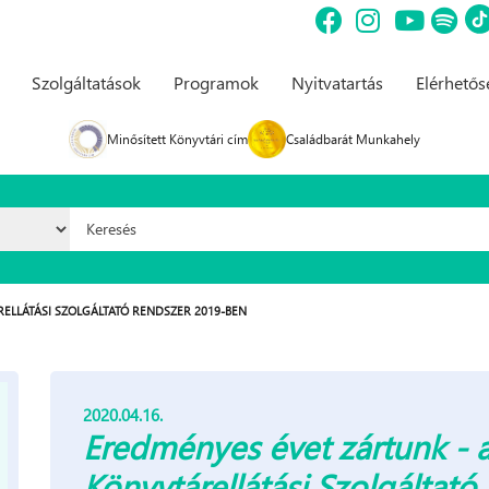
Szolgáltatások
Programok
Nyitvatartás
Elérhető
Minősített Könyvtári cím
Családbarát Munkahely
Keresés űrlap
ELLÁTÁSI SZOLGÁLTATÓ RENDSZER 2019-BEN
2020.04.16.
Eredményes évet zártunk - a
Könyvtárellátási Szolgáltat