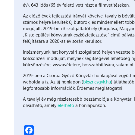
év), 643 idős (65 év felett) vett részt a filmvetítéseken.
Az előző évek fejlesztési irányát követve, tavaly is bővü
számos helyre kerültek új bútorok, és mindemellett több 
megújult. 2019-ben 3 szolgáltatóhely (Bogdása, Magyar
„Kistelepülési könyvtárak eszközfejlesztése” című pályáz
felújítására a 2020-as év során kerül sor.
Intézményünk hat könyvtári szolgáltató helyen vezette b
kölcsönzési modulját, melynek segítségével lehetőség n
kölcsönzésére, visszavételére, hosszabbítására, valamint a
2019-ben a Csorba Győző Könyvtár honlapjával együtt m
weboldala is. Az új honlapon (
bkszr.csgyk.hu
) átlátható
legfontosabb információk. Érdemes meglátogatni!
A tavalyi év még részletesebb beszámolója a Könyvtár
olvasható, amely
elérhető
a honlapunkon.
Facebook