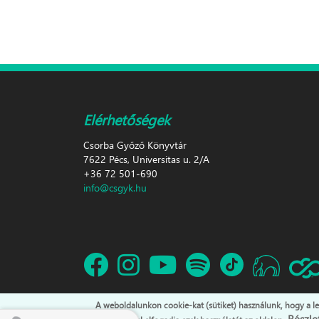
Elérhetőségek
Csorba Győző Könyvtár
7622 Pécs, Universitas u. 2/A
+36 72 501-690
info@csgyk.hu
A weboldalunkon cookie-kat (sütiket) használunk, hogy a l