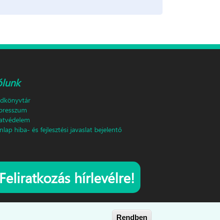
ólunk
ldkönyvtár
presszum
atvédelem
lap hiba- és fejlesztési javaslat bejelentő
Feliratkozás hírlevélre!
Rendben