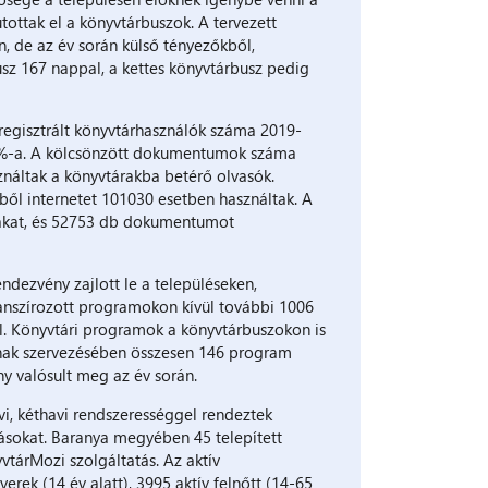
utottak el a könyvtárbuszok. A tervezett
, de az év során külső tényezőkből,
usz 167 nappal, a kettes könyvtárbusz pedig
 regisztrált könyvtárhasználók száma 2019-
,5 %-a. A kölcsönzött dokumentumok száma
áltak a könyvtárakba betérő olvasók.
ből internetet 101030 esetben használtak. A
rakat, és 52753 db dokumentumot
dezvény zajlott le a településeken,
anszírozott programokon kívül további 1006
el. Könyvtári programok a könyvtárbuszokon is
inak szervezésében összesen 146 program
ny valósult meg az év során.
vi, kéthavi rendszerességgel rendeztek
zásokat. Baranya megyében 45 telepített
vtárMozi szolgáltatás. Az aktív
ek (14 év alatt), 3995 aktív felnőtt (14-65