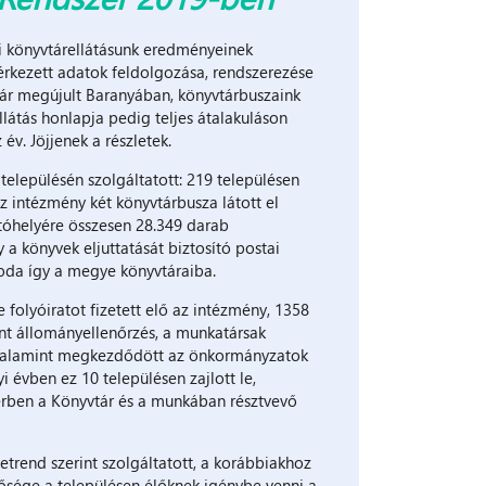
i könyvtárellátásunk eredményeinek
érkezett adatok feldolgozása, rendszerezése
tár megújult Baranyában, könyvtárbuszaink
látás honlapja pedig teljes átalakuláson
v. Jöjjenek a részletek.
lepülésén szolgáltatott: 219 településen
z intézmény két könyvtárbusza látott el
atóhelyére összesen 28.349 darab
 könyvek eljuttatását biztosító postai
 oda így a megye könyvtáraiba.
 folyóiratot fizetett elő az intézmény, 1358
ént állományellenőrzés, a munkatársak
 Valamint megkezdődött az önkormányzatok
 évben ez 10 településen zajlott le,
rben a Könyvtár és a munkában résztvevő
trend szerint szolgáltatott, a korábbiakhoz
ősége a településen élőknek igénybe venni a