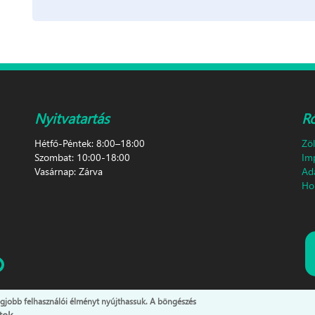
Nyitvatartás
R
Hétfő-Péntek: 8:00–18:00
Zö
Szombat: 10:00-18:00
Im
Vasárnap: Zárva
Ad
Hon
egjobb felhasználói élményt nyújthassuk. A böngészés