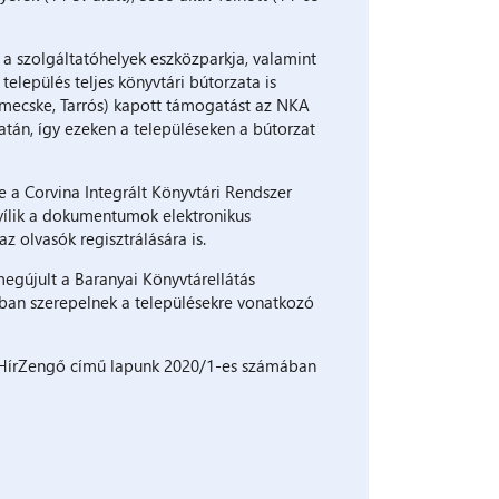
lt a szolgáltatóhelyek eszközparkja, valamint
település teljes könyvtári bútorzata is
mecske, Tarrós) kapott támogatást az NKA
atán, így ezeken a településeken a bútorzat
e a Corvina Integrált Könyvtári Rendszer
yílik a dokumentumok elektronikus
z olvasók regisztrálására is.
egújult a Baranyai Könyvtárellátás
bban szerepelnek a településekre vonatkozó
i HírZengő című lapunk 2020/1-es számában