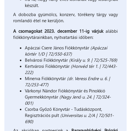
készült.
A dobozba gyümölcs, konzerv, törékeny tárgy vagy
romlandó étel ne kerüljön.
A csomagokat 2023. december 11-ig várjuk
alábbi
fiókkönyvtárainkban, nyitvatartási időben:
Apáczai Csere János Fiókkönyvtár
(Apáczai
körtér 1/D | 72/550-637)
Belvárosi Fiókkönyvtár
(Király u. 9. | 72/525-769)
Kertvárosi Fiókkönyvtár
(Honvéd tér 1. | 72/443-
222)
Minerva Fiókkönyvtár
(dr. Veress Endre u. 6. |
72/253-477)
Várkonyi Nándor Fiókkönyvtár és Pinokkió
Gyermekkönyvtár
(Nagy Jenő u. 24. | 72/324-
001)
Csorba Győző Könyvtár - Tudásközpont,
Regisztrációs pult
(Universitas u. 2/A | 72/501-
690)
Az akcióban partnerünk a
Baranyahídvégi Polgári