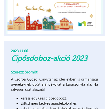
2023.11.06.
Cipősdoboz-akció 2023
Szerezz örömöt!
A Csorba Győző Könyvtár az idei évben is ormánsági
gyerekeknek gyűjt ajándékokat a karácsonyfa alá. Ha
szívesen csatlakoznál,
keress egy üres cipősdobozt,
töltsd meg kedves ajándékokkal és
írd rá, hogy hány éves kisfiúnak vagy kislánynak