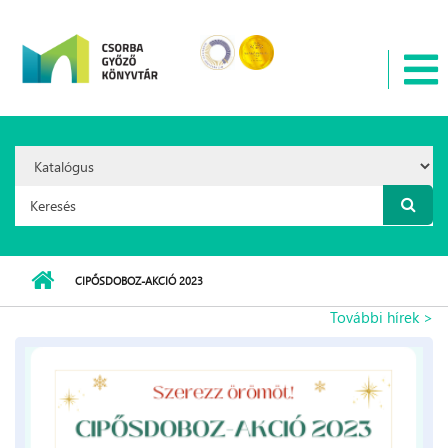
Ugrás a tartalomra
Search
Option:
Keresés űrlap
CIPŐSDOBOZ-AKCIÓ 2023
További hírek >