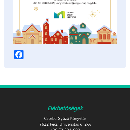
Facebook
Elérhetőségek
Csorba Győző Könyvtár
7622 Pécs, Universitas u. 2/A
+36 72 501-690