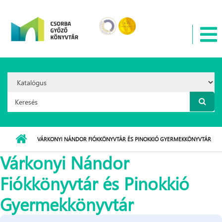
Ugrás a tartalomra
Search
Option:
Keresés űrlap
VÁRKONYI NÁNDOR FIÓKKÖNYVTÁR ÉS PINOKKIÓ GYERMEKKÖNYVTÁR
Várkonyi Nándor
Fiókkönyvtár és Pinokkió
Gyermekkönyvtár