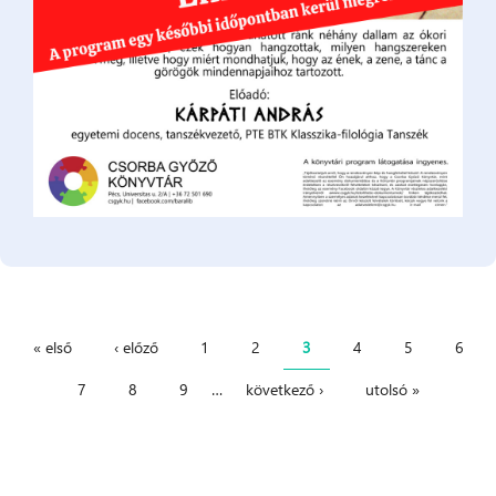
« első
‹ előző
1
2
3
4
5
6
Oldalak
7
8
9
…
következő ›
utolsó »