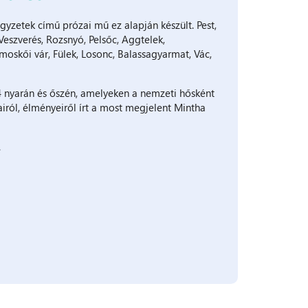
egyzetek című prózai mű ez alapján készült. Pest,
 Veszverés, Rozsnyó, Pelsőc, Aggtelek,
oskői vár, Fülek, Losonc, Balassagyarmat, Vác,
24 nyarán és őszén, amelyeken a nemzeti hősként
airól, élményeiről írt a most megjelent Mintha
.