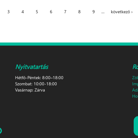
3
4
5
6
7
8
9
…
következő ›
Nyitvatartás
R
Hétfő-Péntek: 8:00–18:00
Zö
Szombat: 10:00-18:00
Im
Vasárnap: Zárva
Ad
Hon