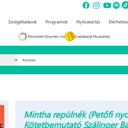
Szolgáltatások
Programok
Nyitvatartás
Elérhető
Minősített Könyvtári cím
Családbarát Munkahely
Keresés űrlap
Mintha repülnék (Petőfi ny
Kötetbemutató Szálinger Ba