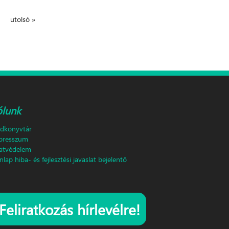
utolsó »
ólunk
ldkönyvtár
presszum
atvédelem
lap hiba- és fejlesztési javaslat bejelentő
Feliratkozás hírlevélre!