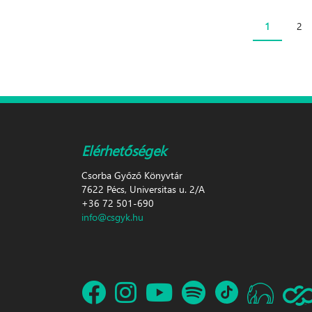
1
2
Oldalak
Elérhetőségek
Csorba Győző Könyvtár
7622 Pécs, Universitas u. 2/A
+36 72 501-690
info@csgyk.hu