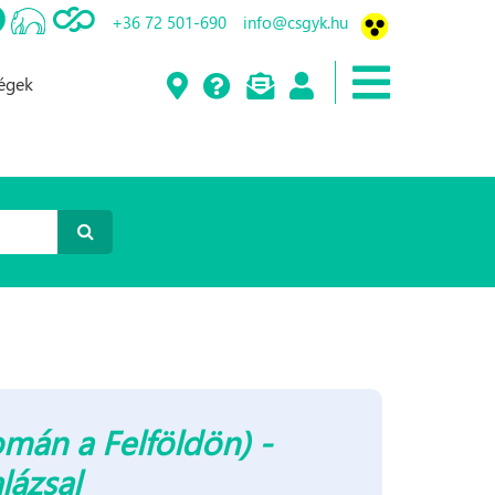
+36 72 501-690
info@csgyk.hu
ségek
omán a Felföldön) -
lázsal