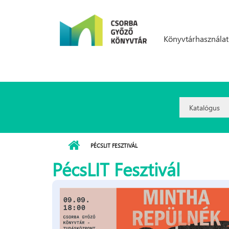
Ugrás a tartalomra
Könyvtárhasználat
Search
Option:
PÉCSLIT FESZTIVÁL
PécsLIT Fesztivál