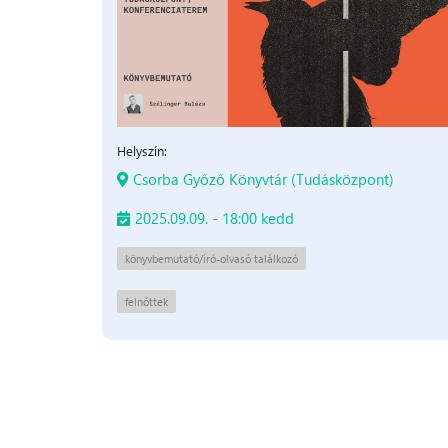
Helyszín:
Csorba Győző Könyvtár (Tudásközpont)
2025.09.09. - 18:00 kedd
könyvbemutató/író-olvasó találkozó
felnőttek