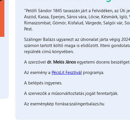
“Petőfi Sándor 1845 tavaszán járt a Felvidéken, az Úti j
Aszód, Kassa, Eperjes, Sáros vára, Lőcse, Késmárk, Igló,
Rimaszombat, Gömör, Kisfalud, Várgede, Salgói vár, Som
Pest.
Szálinger Balázs ugyanezt az útvonalat járta végig 20
számon tartott költő maga is elidőzött. Itteni gondolat
repülnék című könyvében.
A szerzővel
dr.
Mekis János
egyetemi docens beszélget
Az esemény a
PécsLit Fesztivál
programja.
A belépés ingyenes.
A szervezők a műsorváltoztatás jogát fenntartják.
Az eseménykép forrása:szalingerbalazs.hu