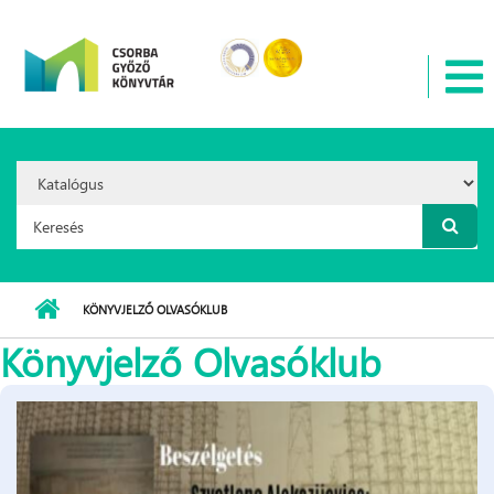
Ugrás a tartalomra
Search
Option:
Keresés űrlap
KÖNYVJELZŐ OLVASÓKLUB
Könyvjelző Olvasóklub