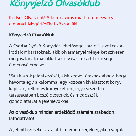
Könyvjelző Olvasóklub
Kedves Olvasóink! A koronavírus miatt a rendezvény
elmarad. Megértésüket köszönjük!
Könyvjelző Olvasóklub
A Csorba Győző Könyvtár lehetőséget biztosít azoknak az
irodalombarátoknak, akik olvasmányélményeiket szívesen
megosztanák másokkal, az olvasást ezzel közösségi
élménnyé emelve.
Várjuk azok jelentkezését, akik kedvet éreznek ahhoz, hogy
havonta egy alkalommal egy közösen kiválasztott könyv
kapcsán, kellemes környezetben, egy csésze tea
társaságában beszélgessenek, és megosszák
gondolataikat a jelenlévőkkel.
Az olvasóklub minden érdeklődő számára szabadon
látogatható!
A jelentkezéseket az alábbi elérhetőségek egyikén várjuk: