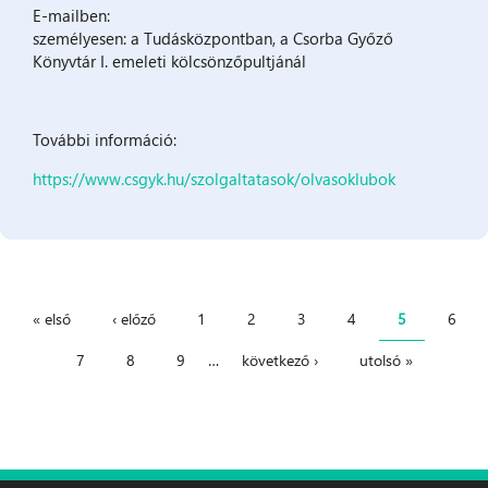
E-mailben:
személyesen: a Tudásközpontban, a Csorba Győző
Könyvtár I. emeleti kölcsönzőpultjánál
További információ:
https://www.csgyk.hu/szolgaltatasok/olvasoklubok
« első
‹ előző
1
2
3
4
5
6
Oldalak
7
8
9
…
következő ›
utolsó »