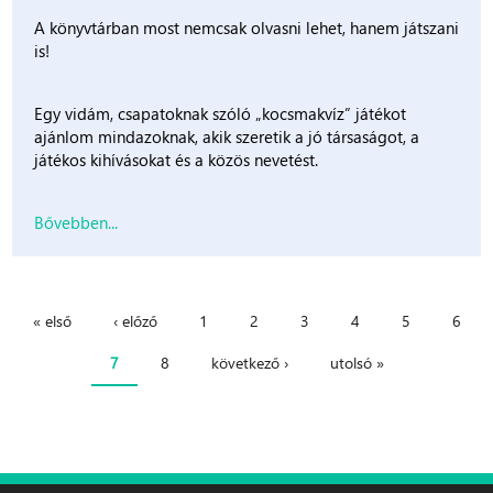
A könyvtárban most nemcsak olvasni lehet, hanem játszani
is!
Egy vidám, csapatoknak szóló „kocsmakvíz” játékot
ajánlom mindazoknak, akik szeretik a jó társaságot, a
játékos kihívásokat és a közös nevetést.
Bővebben...
« első
‹ előző
1
2
3
4
5
6
Oldalak
7
8
következő ›
utolsó »