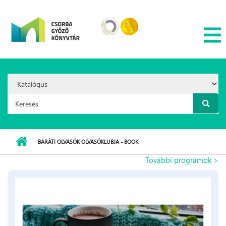
Ugrás a tartalomra
Search
Option:
Keresés űrlap
BARÁTI OLVASÓK OLVASÓKLUBJA - BOOK
További programok >