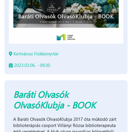
Kertvárosi Fiókkönyvtár
2023.03.06. - 09:30
Baráti Olvasók
OlvasóKlubja - BOOK
A Baráti Olvasók OlvasóKlubja 2017 óta működő zárt
biblioterápiás csoport Villányi Rózsa biblioterapeuta
értő vezetésével. A klub olyan nyugdíjas hölgyekből