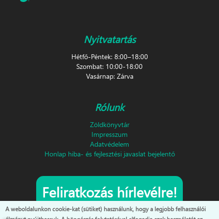
Nyitvatartás
Hétfő-Péntek: 8:00–18:00
Szombat: 10:00-18:00
Vasárnap: Zárva
Rólunk
Zöldkönyvtár
Impresszum
Adatvédelem
Honlap hiba- és fejlesztési javaslat bejelentő
Feliratkozás hírlevélre!
A weboldalunkon cookie-kat (sütiket) használunk, hogy a legjobb felhasználói