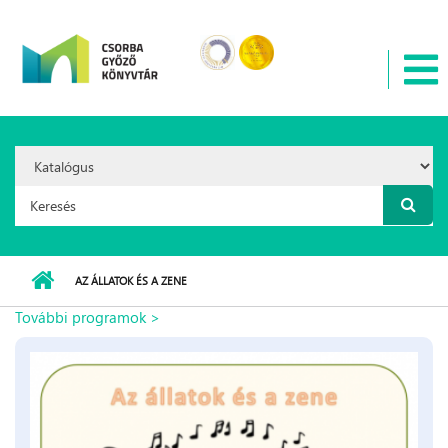
Ugrás a tartalomra
Search
Option:
Keresés űrlap
AZ ÁLLATOK ÉS A ZENE
További programok >