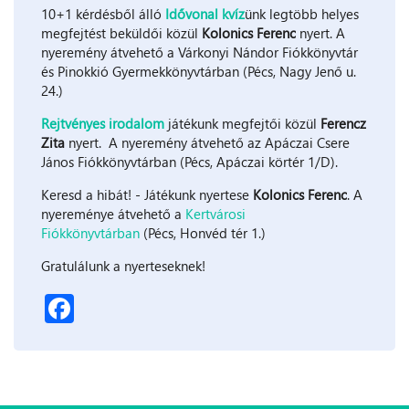
10+1 kérdésből álló
Idővonal kvíz
ünk legtöbb helyes
megfejtést beküldői közül
Kolonics Ferenc
nyert. A
nyeremény átvehető a Várkonyi Nándor Fiókkönyvtár
és Pinokkió Gyermekkönyvtárban (Pécs, Nagy Jenő u.
24.)
Rejtvényes irodalom
játékunk megfejtői közül
Ferencz
Zita
nyert. A nyeremény átvehető az Apáczai Csere
János Fiókkönyvtárban (Pécs, Apáczai körtér 1/D).
Keresd a hibát! - Játékunk nyertese
Kolonics Ferenc
. A
nyereménye átvehető a
Kertvárosi
Fiókkönyvtárban
(Pécs, Honvéd tér 1.)
Gratulálunk a nyerteseknek!
Facebook