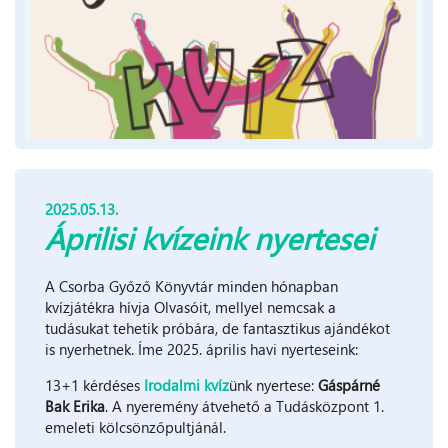
2025.05.13.
Áprilisi kvízeink nyertesei
A Csorba Győző Könyvtár minden hónapban
kvízjátékra hívja Olvasóit, mellyel nemcsak a
tudásukat tehetik próbára, de fantasztikus ajándékot
is nyerhetnek. Íme 2025. április havi nyerteseink:
13+1 kérdéses
Irodalmi kvíz
ünk nyertese:
Gáspárné
Bak Erika
. A nyeremény átvehető a Tudásközpont 1.
emeleti kölcsönzőpultjánál.