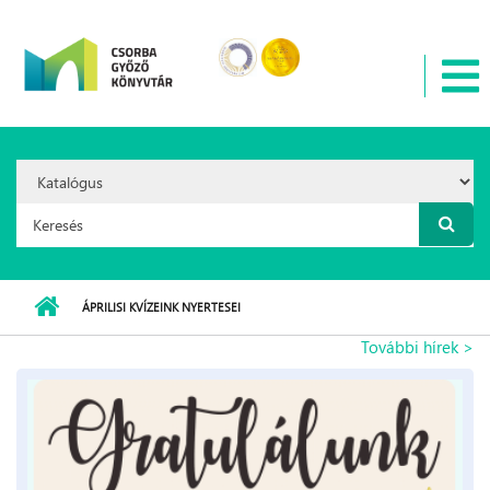
Ugrás a tartalomra
Search
Option:
Keresés űrlap
ÁPRILISI KVÍZEINK NYERTESEI
További hírek >