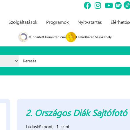
Szolgáltatások
Programok
Nyitvatartás
Elérhető
Minősített Könyvtári cím
Családbarát Munkahely
Keresés űrlap
2. Országos Diák Sajtófotó 
Tudásközpont, -1. szint