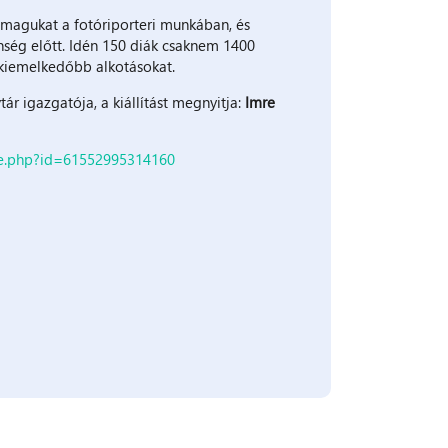
k magukat a fotóriporteri munkában, és
ség előtt. Idén 150 diák csaknem 1400
egkiemelkedőbb alkotásokat.
r igazgatója, a kiállítást megnyitja:
Imre
le.php?id=61552995314160