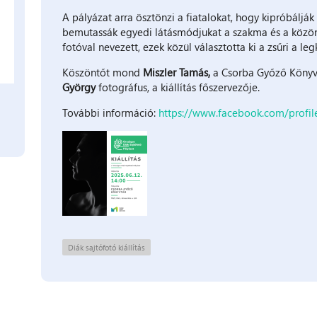
A pályázat arra ösztönzi a fiatalokat, hogy kipróbáljá
bemutassák egyedi látásmódjukat a szakma és a közön
fotóval nevezett, ezek közül választotta ki a zsűri a l
Köszöntőt mond
Miszler Tamás,
a Csorba Győző Könyvtá
György
fotográfus, a kiállítás főszervezője.
További információ:
https://www.facebook.com/profi
Diák sajtófotó kiállítás