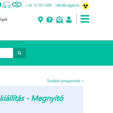
+36 72 501-690
info@csgyk.hu
ségek
További programok >
kiállítás - Megnyitó