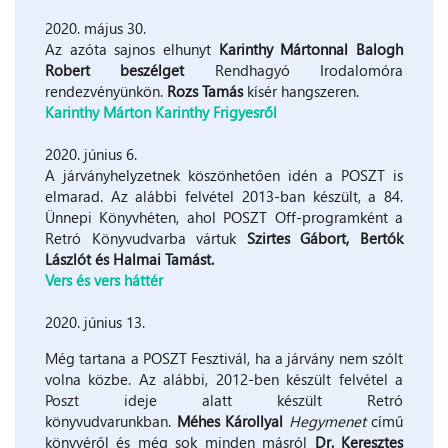
2020. május 30.
Az azóta sajnos elhunyt
Karinthy Mártonnal Balogh
Robert beszélget
Rendhagyó Irodalomóra
rendezvényünkön.
Rozs Tamás
kísér hangszeren.
Karinthy Márton Karinthy Frigyesről
2020. június 6.
A járványhelyzetnek köszönhetően idén a POSZT is
elmarad. Az alábbi felvétel 2013-ban készült, a 84.
Ünnepi Könyvhéten, ahol POSZT Off-programként a
Retró Könyvudvarba vártuk
Szirtes Gábort, Bertók
Lászlót és Halmai Tamást.
Vers és vers háttér
2020. június 13.
Még tartana a POSZT Fesztivál, ha a járvány nem szólt
volna közbe. Az alábbi, 2012-ben készült felvétel a
Poszt ideje alatt készült Retró
könyvudvarunkban.
Méhes Károllyal
Hegymenet
című
könyvéről és még sok minden másról
Dr. Keresztes