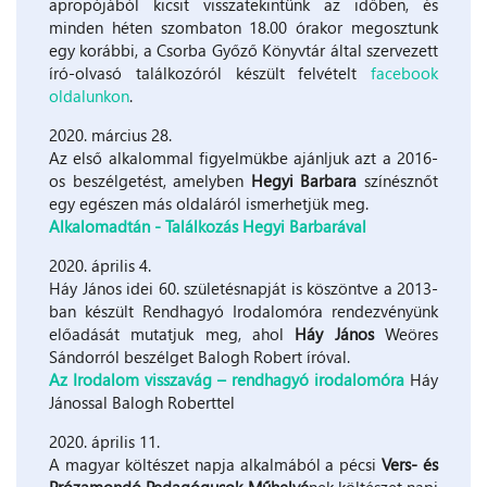
apropójából kicsit visszatekintünk az időben, és
minden héten szombaton 18.00 órakor megosztunk
egy korábbi, a Csorba Győző Könyvtár által szervezett
író-olvasó találkozóról készült felvételt
facebook
oldalunkon
.
2020. március 28.
Az első alkalommal figyelmükbe ajánljuk azt a 2016-
os beszélgetést, amelyben
Hegyi Barbara
színésznőt
egy egészen más oldaláról ismerhetjük meg.
Alkalomadtán - Találkozás Hegyi Barbarával
2020. április 4.
Háy János idei 60. születésnapját is köszöntve a 2013-
ban készült Rendhagyó Irodalomóra rendezvényünk
előadását mutatjuk meg, ahol
Háy János
Weöres
Sándorról beszélget Balogh Robert íróval.
Az Irodalom visszavág – rendhagyó irodalomóra
Háy
Jánossal Balogh Roberttel
2020. április 11.
A magyar költészet napja alkalmából a pécsi
Vers- és