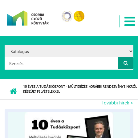
Ugrás a tartalomra
Search
Option:
Keresés űrlap
10 ÉVES A TUDÁSKÖZPONT - MÚLTIDÉZÉS KORÁBBI RENDEZVÉNYEINKRŐL
KÉSZÜLT FELVÉTELEKKEL
További hírek >