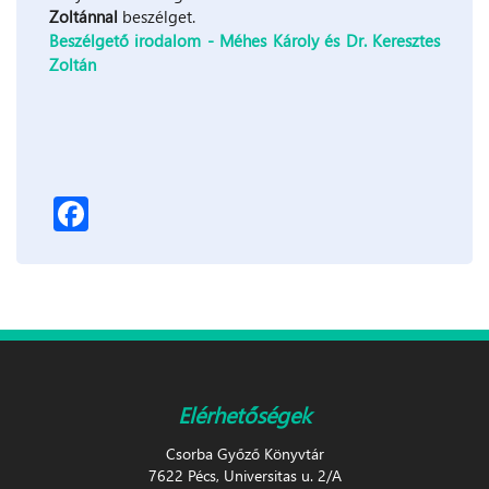
Zoltánnal
beszélget.
Beszélgető irodalom - Méhes Károly és Dr. Keresztes
Zoltán
Facebook
Elérhetőségek
Csorba Győző Könyvtár
7622 Pécs, Universitas u. 2/A