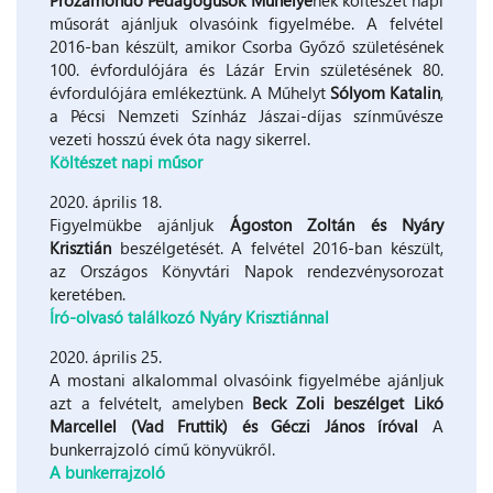
Prózamondó Pedagógusok Műhelyé
nek költészet napi
műsorát ajánljuk olvasóink figyelmébe. A felvétel
2016-ban készült, amikor Csorba Győző születésének
100. évfordulójára és Lázár Ervin születésének 80.
évfordulójára emlékeztünk. A Műhelyt
Sólyom Katalin
,
a Pécsi Nemzeti Színház Jászai-díjas színművésze
vezeti hosszú évek óta nagy sikerrel.
Költészet napi műsor
2020. április 18.
Figyelmükbe ajánljuk
Ágoston Zoltán és Nyáry
Krisztián
beszélgetését. A felvétel 2016-ban készült,
az Országos Könyvtári Napok rendezvénysorozat
keretében.
Író-olvasó találkozó Nyáry Krisztiánnal
2020. április 25.
A mostani alkalommal olvasóink figyelmébe ajánljuk
azt a felvételt, amelyben
Beck Zoli beszélget Likó
Marcellel (Vad Fruttik) és Géczi János íróval
A
bunkerrajzoló című könyvükről.
A bunkerrajzoló