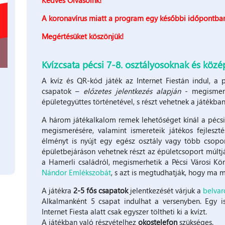
A koronavírus miatt a
program egy későbbi időpontban
Megértésüket köszönjük!
Kvízcsata pécsi 7-8. osztályosoknak és köz
A kvíz és QR-kód játék az Internet Fiestán indul, a p
csapatok –
előzetes jelentkezés alapján
- megismerk
épületegyüttes történetével, s részt vehetnek a játékban 
A három játékalkalom remek lehetőséget kínál a pécsi
megismerésére, valamint ismereteik játékos fejlesz
élményt is nyújt egy egész osztály vagy több csopo
épületbejáráson vehetnek részt az épületcsoport múltj
a Hamerli családról, megismerhetik a Pécsi Városi Kö
Nándor Emlékszobát
, s azt is megtudhatják, hogy ma 
A játékra
2-5 fős csapatok
jelentkezését várjuk a
belvar
Alkalmanként 5 csapat indulhat a versenyben. Egy is
Internet Fiesta alatt csak egyszer töltheti ki a kvízt.
A játékban való részvételhez
okostelefon
szükséges.