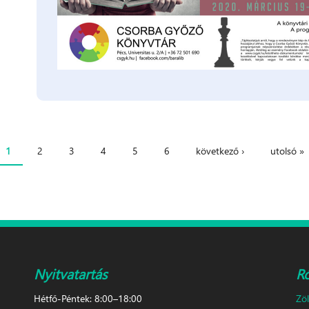
1
2
3
4
5
6
következő ›
utolsó »
Nyitvatartás
R
Hétfő-Péntek: 8:00–18:00
Zö