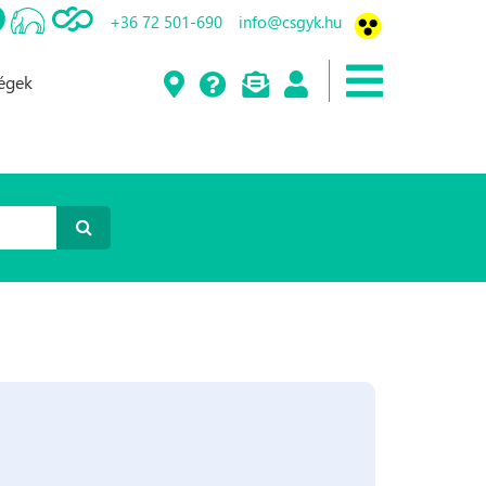
+36 72 501-690
info@csgyk.hu
ségek