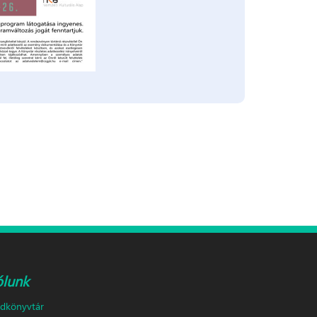
ólunk
ldkönyvtár