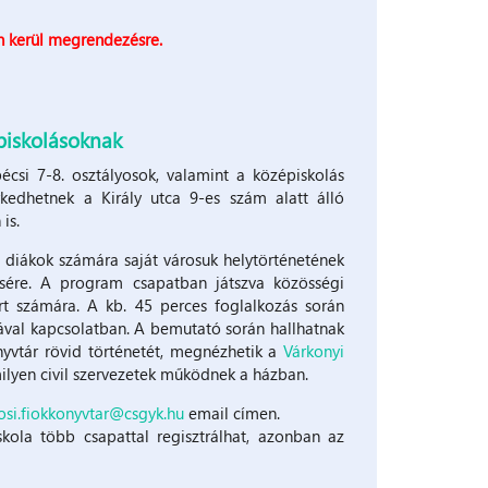
 kerül megrendezésre.
épiskolásoknak
écsi 7-8. osztályosok, valamint a középiskolás
edhetnek a Király utca 9-es szám alatt álló
is.
 diákok számára saját városuk helytörténetének
tésére. A program csapatban játszva közösségi
rt számára. A kb. 45 perces foglalkozás során
ával kapcsolatban. A bemutató során hallhatnak
nyvtár rövid történetét, megnézhetik a
Várkonyi
milyen civil szervezetek működnek a házban.
osi.fiokkonyvtar@csgyk.hu
email címen.
kola több csapattal regisztrálhat, azonban az