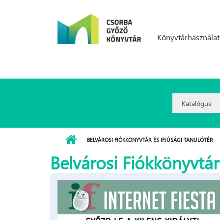
Ugrás a tartalomra
Könyvtárhasználat
Search
Option:
BELVÁROSI FIÓKKÖNYVTÁR ÉS IFJÚSÁGI TANULÓTÉR
Belvárosi Fiókkönyvtár 