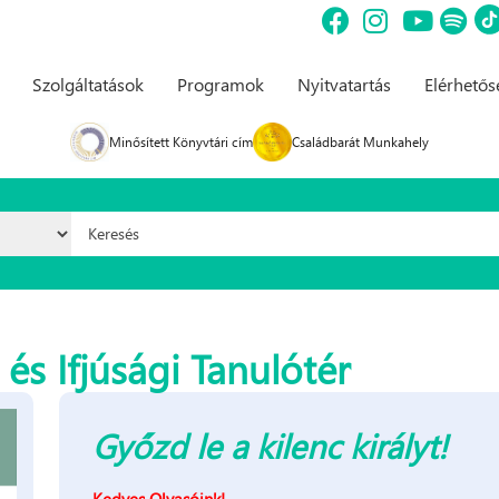
Szolgáltatások
Programok
Nyitvatartás
Elérhető
Minősített Könyvtári cím
Családbarát Munkahely
Keresés űrlap
és Ifjúsági Tanulótér
Győzd le a kilenc királyt!
Kedves Olvasóink!